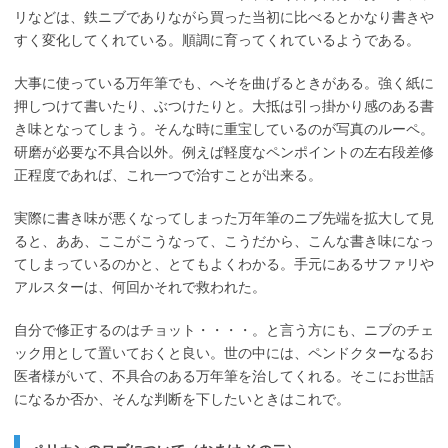
リなどは、鉄ニブでありながら買った当初に比べるとかなり書きや
すく変化してくれている。順調に育ってくれているようである。
大事に使っている万年筆でも、へそを曲げるときがある。強く紙に
押しつけて書いたり、ぶつけたりと。大抵は引っ掛かり感のある書
き味となってしまう。そんな時に重宝しているのが写真のルーペ。
研磨が必要な不具合以外。例えば軽度なペンポイントの左右段差修
正程度であれば、これ一つで治すことが出来る。
実際に書き味が悪くなってしまった万年筆のニブ先端を拡大して見
ると、ああ、ここがこうなって、こうだから、こんな書き味になっ
てしまっているのかと、とてもよくわかる。手元にあるサファリや
アルスターは、何回かそれで救われた。
自分で修正するのはチョット・・・・。と言う方にも、ニブのチェ
ック用として置いておくと良い。世の中には、ペンドクターなるお
医者様がいて、不具合のある万年筆を治してくれる。そこにお世話
になるか否か、そんな判断を下したいときはこれで。