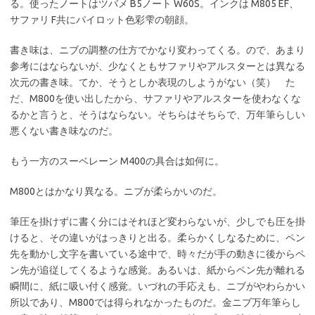
る。使ったノートはツバメ B5ノート W60S。インクは M805 EF、
サファリ F共にパイロット色彩雫の朝顔。
書き味は、ニブの調整の仕方でかなり変わってくる。ので、あまり
参考にはならないが、少なくともサファリやアルスターとは異なる
次元の書き味。てか、そうとしか表現のしようがない（笑） た
だ、M800を使い出したから、サファリやアルスターを使わなくな
るかと言うと、そうはならない。そちらはそちらで、万年筆らしい
悪くない書き味なのだ。
もう一方のスーベレーン M400の具合は如何に。
M800とはかなり異なる。ニブが柔らかいのだ。
筆圧を掛けずに書く分にはそれほど変わらないが、少しでも圧を掛
けると、その違いがはっきりと出る。柔らかくしなるために、ペン
先を動かし文字を書いている途中で、時々だが手の動きに後からペ
ン先が追従してくるような感覚。あるいは、紙からペン先が離れる
瞬間に、紙に吸い付く感覚。いづれの手応えも、ニブがやわらかい
所以であり、M800では得られなかったものだ。金ニブ万年筆らし