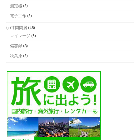
測定器
(5)
電子工作
(5)
(z)寸閑閑居
(48)
マイレージ
(3)
備忘録
(8)
秋葉原
(5)