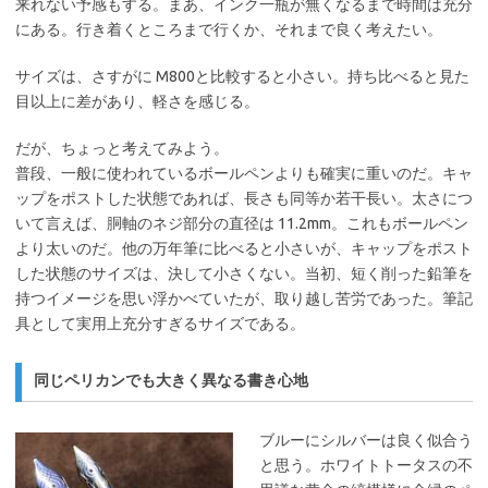
来れない予感もする。まあ、インク一瓶が無くなるまで時間は充分
にある。行き着くところまで行くか、それまで良く考えたい。
サイズは、さすがに M800と比較すると小さい。持ち比べると見た
目以上に差があり、軽さを感じる。
だが、ちょっと考えてみよう。
普段、一般に使われているボールペンよりも確実に重いのだ。キャ
ップをポストした状態であれば、長さも同等か若干長い。太さにつ
いて言えば、胴軸のネジ部分の直径は 11.2mm。これもボールペン
より太いのだ。他の万年筆に比べると小さいが、キャップをポスト
した状態のサイズは、決して小さくない。当初、短く削った鉛筆を
持つイメージを思い浮かべていたが、取り越し苦労であった。筆記
具として実用上充分すぎるサイズである。
同じペリカンでも大きく異なる書き心地
ブルーにシルバーは良く似合う
と思う。ホワイトトータスの不