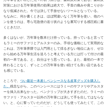
対策における万年筆使用の効果は絶大で、手首の痛みや肩こりがか
なり低減された。今では決して手放せないツールとなっている。
ちなみに、何か書くときは、ほぼ間違いなく万年筆を使い、他のペ
ンを使うのは、専ら宅急便の送り状のような裏写りする感圧紙に書
くときだけ。
多くはないが、万年筆を数本だけ持っている。持っていると言って
もラミーのサファリとアルスターのみ。手頃な価格にして実用的な
これは、万年筆界隈では入門用として揺るぎない地位にあり、ゼロ
から始める万年筆生活を送ろうと考えている方には打って付けの最
初の一本である。と、自分はそう思っている。また、最初の一本で
終わることなく、ずっとこの万年筆を使い続けても良い品であると
も感じている。
ところで、
つい最近一本差しペンシースなる皮革グッズを購入し
た。
残念ながら、このペンシースにはラミーのサファリやアルスタ
ーを挿入出来なかった。ペンクリップが大きすぎたのだ。ラミーの
サファリ・アルスター以外の万年筆には決して手を出してはならな
い。と、心に誓っていたのだが、どうしても使ってみたくて、この