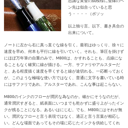
思議な黄金の縞模様に金縁のペ
ン先は似合っていると思
う・・・・（ボソッ
以上独り言。以下、書き具合の
出来について。
ノートに左から右に真っ直ぐな線を引く。最初はゆっくり、徐々に
速度を早め、何本も平行に線を引いていく。それも、筆圧を掛けず
にほぼ万年筆の自重のみで。M800は、かすれることも、点線にな
ることもなく確実に線が描ける。一方、サファリやアルスターだ
と、ある程度描く速度を早くすると線が途切れる。一応断っておく
が、このような極端な使い方ではなく、普通に文字を書いている時
にはサファリであれ、アルスターであれ、こんな事は起こらない。
M800のインクのフローが潤沢な為なのか。確かにそうなのだが、
通常潤沢すぎると、紙表面にいつまでも乾かずに盛り上がったイン
クが残ることになる。あるいはにじむ。でも、M800にはそれが無
い。潤沢なフローと言う表現ではなく、適正と言う言葉が相応し
い。どんな場面であってもその場に応じたインクを供給してくれ