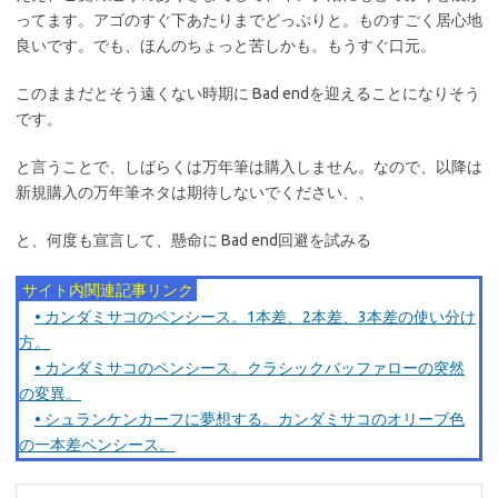
ってます。アゴのすぐ下あたりまでどっぷりと。ものすごく居心地
良いです。でも、ほんのちょっと苦しかも。もうすぐ口元。
このままだとそう遠くない時期に Bad endを迎えることになりそう
です。
と言うことで、しばらくは万年筆は購入しません。なので、以降は
新規購入の万年筆ネタは期待しないでください、、
と、何度も宣言して、懸命に Bad end回避を試みる
サイト内関連記事リンク
• カンダミサコのペンシース。1本差、2本差、3本差の使い分け
方。
• カンダミサコのペンシース。クラシックバッファローの突然
の変異。
• シュランケンカーフに夢想する。カンダミサコのオリーブ色
の一本差ペンシース。