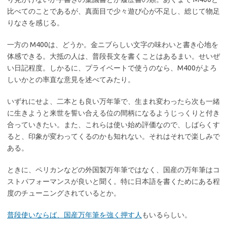
比べてのことであるが、真面目で少々遊び心が不足し、総じて物足
りなさを感じる。
一方の M400は、どうか。金ニブらしい文字の味わいと書き心地を
体感できる。大抵の人は、普段長文を書くことはあるまい。せいぜ
い日記程度。しかるに、プライベートで使うのなら、M400がよろ
しいかとの率直な意見を述べてみたり。
いずれにせよ、二本とも良い万年筆で、生まれ変わったら次も一緒
に生きようと来世を誓い合える位の間柄になるようじっくりと付き
合っていきたい。また、これらは使い始め評価なので、しばらくす
ると、印象が変わってくるのかも知れない。それはそれで楽しみで
ある。
ときに、ペリカンなどの外国製万年筆ではなく、国産の万年筆はコ
ストパフォーマンスが良いと聞く。特に日本語を書くためにある程
度のチューニングされているとか。
普段使いならば、国産万年筆を強く押す人
もいるらしい。