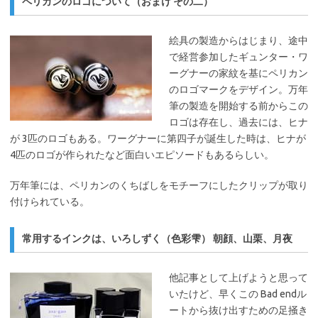
ペリカンのロゴについて（おまけ その二）
絵具の製造からはじまり、途中
で経営参加したギュンター・ワ
ーグナーの家紋を基にペリカン
のロゴマークをデザイン。万年
筆の製造を開始する前からこの
ロゴは存在し、過去には、ヒナ
が 3匹のロゴもある。ワーグナーに第四子が誕生した時は、ヒナが
4匹のロゴが作られたなど面白いエピソードもあるらしい。
万年筆には、ペリカンのくちばしをモチーフにしたクリップが取り
付けられている。
常用するインクは、いろしずく（色彩雫） 朝顔、山栗、月夜
他記事として上げようと思って
いたけど、早くこの Bad endル
ートから抜け出すための足掻き