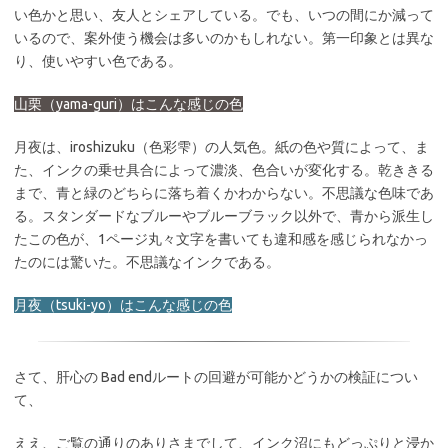
い色かと思い、友人とシェアしている。でも、いつの間にか減って
いるので、案外使う機会は多いのかもしれない。第一印象とは異な
り、使いやすい色である。
山栗（yama-guri）はこんな感じの色
月夜は、iroshizuku（色彩雫）の人気色。紙の色や質によって、ま
た、インクの乗せ具合によって濃淡、色合いが変化する。乾ききる
まで、青と緑のどちらに落ち着くかわからない。不思議な色味であ
る。スタンダードなブルーやブルーブラック以外で、青から派生し
たこの色が、1ページ丸々文字を書いても違和感を感じられなかっ
たのには驚いた。不思議なインクである。
月夜（tsuki-yo）はこんな感じの色
さて、肝心の Bad endルートの回避が可能かどうかの検証につい
て、
ええ、ご覧の通りのありさまでして、インク沼にもどっぷりと浸か