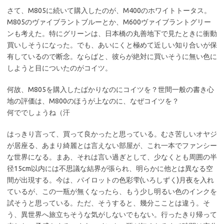
さて、M805に続いて購入したのが、M400のホワイトトータス。
M805のヴァイブラントブルーとか、M600ヴァイブラントグリー
ンも考えた。特にグリーンは、日本橋の丸善地下で見たときに衝動
買いしそうになった。でも、あいにくと極めて近しい知り合いが保
有しているので断念。ならばと、彼らが絶対に買いそうに無い色に
しようと目についたのがコイツ。
何故、M805を購入したばかりなのにコイツを？世間一般の書き心
地の評価は、M800のほうが上なのに、なぜコイツを？
何ででしょうね（汗
はっきり言って、買って良かったと思っている。むさ苦しいオヤジ
が居座る、あまり綺麗とは言えない部屋が、これ一本でファンシー
な世界になる。まあ、それは言い過ぎとして、少なくとも周囲の半
径15cm以内には不思議な結界が張られ、明らかに他とは異なる空
間が出現する。今は、パイロットの色彩雫(いろしずく)月夜を入れ
ているが、この一瓶が無くなったら、もう少し明るい色のインクを
試そうと思っている。ただ、そうすると、幾分こことは違う。そ
う、異世界へ旅立ちそうな気がしないでもない。行ったきり帰って