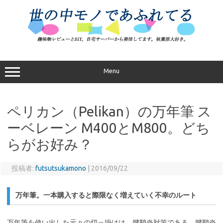
コ
ン
テ
ン
ツ
へ
ス
キ
ッ
プ
Menu
ペリカン（Pelikan）の万年筆 ス
ーベレーン M400とM800。どち
らがお好み？
投稿者:
futsutsukamono
|
2016/09/22
万年筆。一本購入すると際限なく増えていく不幸のルート
万年筆を使い出した元々の切っ掛けは、腱鞘炎対策である。腱鞘炎