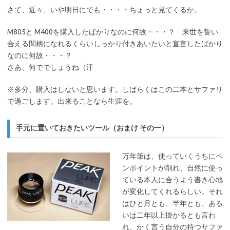
さて、近々、いや明日にでも・・・・ちょっと見てくるか。
M805と M400を購入したばかりなのに何故・・・？ 来世を誓い
合える間柄になれるくらいしっかり付きあいたいと宣言したばかり
なのに何故・・・？
さあ、何ででしょうね（汗
※多分、購入はしないと思います。しばらくはこの二本とサファリ
で過ごします。出来ることなら生涯を。
手元に置いておきたいツール（おまけ その一）
万年筆は、使っていくうちにペ
ンポイントが削れ、自然に使っ
ている本人に合うよう書き心地
が変化してくれるらしい。それ
はひと月とも、半年とも、ある
いは二年以上掛かるとも言わ
れ、かく言う自分の持つサファ