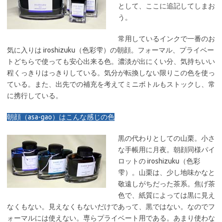
として、ここに追記してしまお
う。
常用しているインクで一番のお
気に入りは iroshizuku（色彩雫）の朝顔。フォーマル、プライベー
トどちらで使っても安心出来る色。濃淡が出にくい分、気持ちいい
程くっきりはっきりしている。気分が転換しない限りこの色を使っ
ている。また、出先での補充を考えてミニボトルもストックし、常
に携行している。
朝顔（asa-gao）はこんな感じの色
黒の代わりとしての山栗。小さ
な手帳用に月夜。朝顔同様パイ
ロットの iroshizuku（色彩
雫）。山栗は、少し地味かなと
敬遠しがちだった茶系。焦げ茶
色で、紙質によっては黒に見え
なくもない。見えなくもないだけであって、黒ではない。なのでフ
ォーマルには使えない。専らプライベート用である。あまり使わな