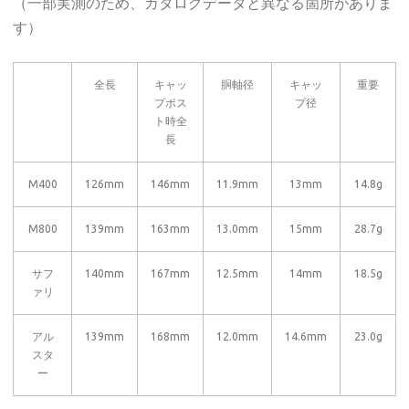
（一部実測のため、カタログデータと異なる箇所がありま
す）
全長
キャッ
胴軸径
キャッ
重要
プポス
プ径
ト時全
長
M400
126mm
146mm
11.9mm
13mm
14.8g
M800
139mm
163mm
13.0mm
15mm
28.7g
サフ
140mm
167mm
12.5mm
14mm
18.5g
ァリ
アル
139mm
168mm
12.0mm
14.6mm
23.0g
スタ
ー