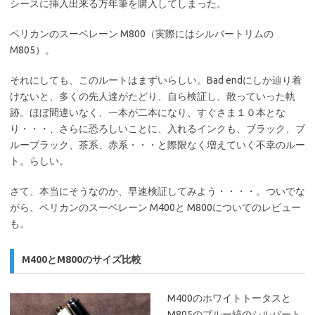
シースに挿入出来る万年筆を購入してしまった。
ペリカンのスーベレーン M800（実際にはシルバートリムの
M805）。
それにしても、このルートはまずいらしい。Bad endにしか辿り着
けないと、多くの先人達がたどり、自ら検証し、散っていった軌
跡。ほぼ間違いなく、一本が二本になり、すぐさま１０本とな
り・・・、さらに恐ろしいことに、入れるインクも、ブラック、ブ
ルーブラック、茶系、赤系・・・と際限なく増えていく不幸のルー
ト。らしい。
さて、本当にそうなのか、早速検証してみよう・・・・。ついでな
がら、ペリカンのスーベレーン M400と M800についてのレビュー
も。
M400とM800のサイズ比較
M400のホワイトトータスと
M805のブルー縞のシルバート