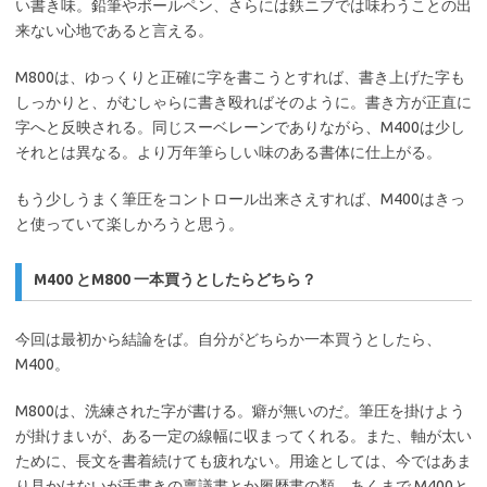
い書き味。鉛筆やボールペン、さらには鉄ニブでは味わうことの出
来ない心地であると言える。
M800は、ゆっくりと正確に字を書こうとすれば、書き上げた字も
しっかりと、がむしゃらに書き殴ればそのように。書き方が正直に
字へと反映される。同じスーベレーンでありながら、M400は少し
それとは異なる。より万年筆らしい味のある書体に仕上がる。
もう少しうまく筆圧をコントロール出来さえすれば、M400はきっ
と使っていて楽しかろうと思う。
M400 とM800 一本買うとしたらどちら？
今回は最初から結論をば。自分がどちらか一本買うとしたら、
M400。
M800は、洗練された字が書ける。癖が無いのだ。筆圧を掛けよう
が掛けまいが、ある一定の線幅に収まってくれる。また、軸が太い
ために、長文を書着続けても疲れない。用途としては、今ではあま
り見かけないが手書きの稟議書とか履歴書の類。あくまで M400と