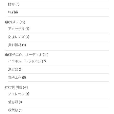
財布
(9)
鞄
(16)
(g)カメラ
(19)
アクセサリ
(6)
交換レンズ
(5)
撮影機材
(1)
(h)電子工作、オーディオ
(14)
イヤホン、ヘッドホン
(7)
測定器
(5)
電子工作
(5)
(z)寸閑閑居
(48)
マイレージ
(3)
備忘録
(8)
秋葉原
(5)