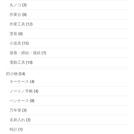
丸ノコ
(3)
作業台
(6)
作業工具
(12)
塗装
(6)
小道具
(15)
接着・締結・接続
(1)
電動工具
(10)
(f)小物
(54)
キーケース
(4)
ノート／手帳
(4)
ペンケース
(8)
万年筆
(3)
名刺入れ
(3)
時計
(1)