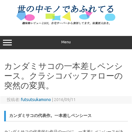
コ
ン
テ
ン
ツ
へ
ス
キ
ッ
プ
Menu
カンダミサコの一本差しペンシ
ース。クラシコバッファローの
突然の変異。
投稿者:
futsutsukamono
|
2016/09/11
カンダミサコの代表作。一本差しペンシース
カンダミサコの代表的な作品の一つに、一本差しペンシースがあ