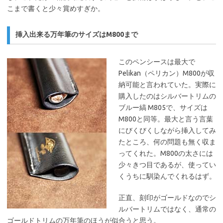
こまで書くと少々賞めすぎか。
挿入出来る万年筆のサイズはM800まで
このペンシースは最大で
Pelikan（ペリカン）M800が収
納可能と言われていた。実際に
購入したのはシルバートリムの
ブルー縞 M805で、サイズは
M800と同等。最大と言う言葉
にびくびくしながら挿入してみ
たところ、何の問題も無く収ま
ってくれた。M800の太さには
少々きつ目であるが、使ってい
くうちに馴染んでくれるはず。
正直、刻印がゴールドなのでシ
ルバートリムではなく、通常の
ゴールドトリムの万年筆のほうが似合うと思う。