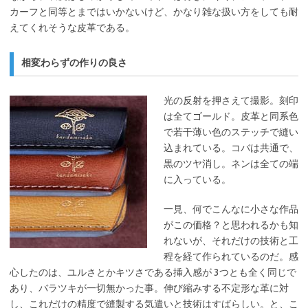
カーフと同等とまではいかないけど、かなり雑な扱い方をしても耐
えてくれそうな皮革である。
相変わらずの作りの良さ
光の反射を押さえて撮影。刻印
は全てゴールド。皮革と同系色
で若干薄い色のステッチで縫い
込まれている。コバは共通で、
黒のツヤ消し。ネンは全ての端
に入っている。
一見、何でこんなに小さな作品
がこの価格？と思われるかも知
れないが、それだけの技術と工
程を経て作られているのだ。感
心したのは、ユルさとかキツさである挿入感が 3つとも全く同じで
あり、バラツキが一切無かった事。伸び縮みする不定形な革に対
し、これだけの精度で縫製する気遣いと技術はすばらしい。と、こ