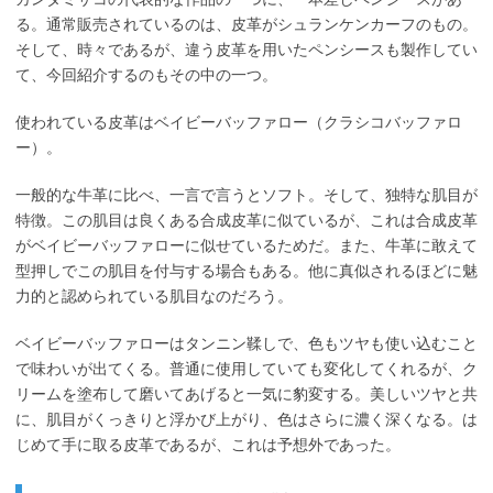
る。通常販売されているのは、皮革がシュランケンカーフのもの。
そして、時々であるが、違う皮革を用いたペンシースも製作してい
て、今回紹介するのもその中の一つ。
使われている皮革はベイビーバッファロー（クラシコバッファロ
ー）。
一般的な牛革に比べ、一言で言うとソフト。そして、独特な肌目が
特徴。この肌目は良くある合成皮革に似ているが、これは合成皮革
がベイビーバッファローに似せているためだ。また、牛革に敢えて
型押しでこの肌目を付与する場合もある。他に真似されるほどに魅
力的と認められている肌目なのだろう。
ベイビーバッファローはタンニン鞣しで、色もツヤも使い込むこと
で味わいが出てくる。普通に使用していても変化してくれるが、ク
リームを塗布して磨いてあげると一気に豹変する。美しいツヤと共
に、肌目がくっきりと浮かび上がり、色はさらに濃く深くなる。は
じめて手に取る皮革であるが、これは予想外であった。