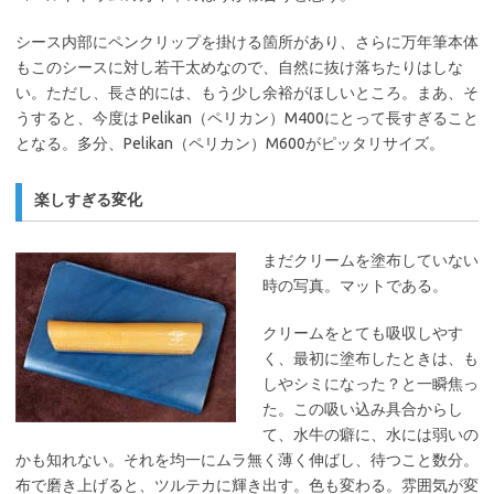
シース内部にペンクリップを掛ける箇所があり、さらに万年筆本体
もこのシースに対し若干太めなので、自然に抜け落ちたりはしな
い。ただし、長さ的には、もう少し余裕がほしいところ。まあ、そ
うすると、今度は Pelikan（ペリカン）M400にとって長すぎること
となる。多分、Pelikan（ペリカン）M600がピッタリサイズ。
楽しすぎる変化
まだクリームを塗布していない
時の写真。マットである。
クリームをとても吸収しやす
く、最初に塗布したときは、も
しやシミになった？と一瞬焦っ
た。この吸い込み具合からし
て、水牛の癖に、水には弱いの
かも知れない。それを均一にムラ無く薄く伸ばし、待つこと数分。
布で磨き上げると、ツルテカに輝き出す。色も変わる。雰囲気が変