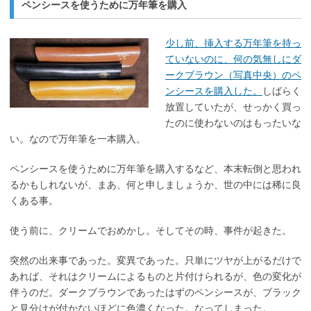
ペンシースを使うために万年筆を購入
少し前、挿入する万年筆を持っ
ていないのに、何の気無しにダ
ークブラウン（写真中央）のペ
ンシースを購入した。
しばらく
放置していたが、せっかく買っ
たのに使わないのはもったいな
い。なので万年筆を一本購入。
ペンシースを使うために万年筆を購入するなど、本末転倒と思われ
るかもしれないが、まあ、何と申しましょうか、世の中には稀に良
くある事。
使う前に、クリームでおめかし。そしてその時、事件が起きた。
突然の出来事であった。変異であった。只単にツヤが上がるだけで
あれば、それはクリームによるものと片付けられるが、色の変化が
伴うのだ。ダークブラウンであったはずのペンシースが、ブラック
と見分けが付かないほどに色濃くなった。なってしまった。