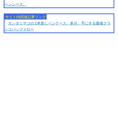
ペンシース。
サイト内関連記事リンク
カンダミサコの 2本差しペンケース。多分、手にする最後クラ
シコバッファロー