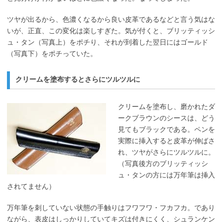
ツヤが出るから、色濃くなるから良い皮革であるなどと言う気はな
いが、正直、この変化は楽しすぎた。気が付くと、ブリッティッシ
ュ・タン（写真上）をポチり、それが到着した翌日にはゴールド
（写真下）をポチっていた。
クリームを塗布するとさらにツルツルに
クリームを塗布し、磨かれたダ
ークブラウンのシースは、どう
見てもブラックである。ペンを
実際に挿入すると皮革が伸ばさ
れ、ツヤがさらにツルツルに。
（写真後方のブリッティッシ
ュ・タンの方には万年筆は挿入
されてません）
万年筆を刺していない状態の手触りはフワフワ・フカフカ。であり
ながら、表皮はしっかりしていてキズは付きにくく、シュランケン