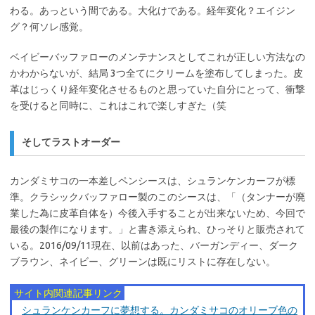
わる。あっという間である。大化けである。経年変化？エイジン
グ？何ソレ感覚。
ベイビーバッファローのメンテナンスとしてこれが正しい方法なの
かわからないが、結局 3つ全てにクリームを塗布してしまった。皮
革はじっくり経年変化させるものと思っていた自分にとって、衝撃
を受けると同時に、これはこれで楽しすぎた（笑
そしてラストオーダー
カンダミサコの一本差しペンシースは、シュランケンカーフが標
準。クラシックバッファロー製のこのシースは、「（タンナーが廃
業した為に皮革自体を）今後入手することが出来ないため、今回で
最後の製作になります。」と書き添えられ、ひっそりと販売されて
いる。2016/09/11現在、以前はあった、バーガンディー、ダーク
ブラウン、ネイビー、グリーンは既にリストに存在しない。
サイト内関連記事リンク
シュランケンカーフに夢想する。カンダミサコのオリーブ色の