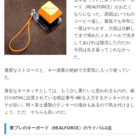
ード（REALFORCE）がお亡く
なりになった。原因はいつもの
コーヒー溢し。最低でも半年に
一度はやらかす。大抵は分解し
て水で薄めたメタノールで洗浄
してあげれば復活したのだが、
今回は生き返ってくれなかっ
た。
適度なストロークと、キー過重が絶妙で大変気に入って使ってい
た。
身近なキータッチとしては、もう少し重たいと思われるものの、銀
行のATMに設置されている暗証番号 4桁を入力するテンキーのタッ
チが近い。時々富士通製のテンキーの場合もあるので気を付けまし
ょう。ただ、そちらも良いのだ。
東プレのキーボード（REALFORCE）のライバル2点