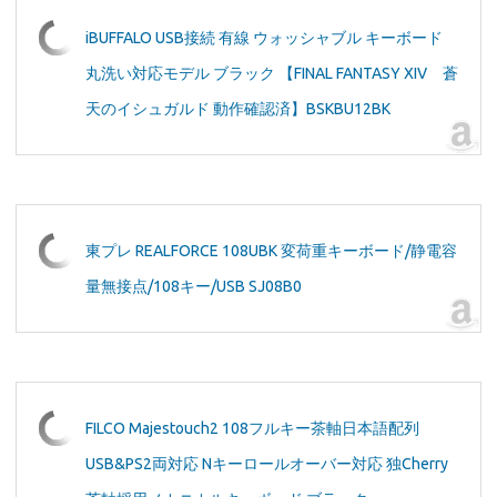
iBUFFALO USB接続 有線 ウォッシャブル キーボード
丸洗い対応モデル ブラック 【FINAL FANTASY XIV 蒼
天のイシュガルド 動作確認済】BSKBU12BK
東プレ REALFORCE 108UBK 変荷重キーボード/静電容
量無接点/108キー/USB SJ08B0
FILCO Majestouch2 108フルキー茶軸日本語配列
USB&PS2両対応 Nキーロールオーバー対応 独Cherry