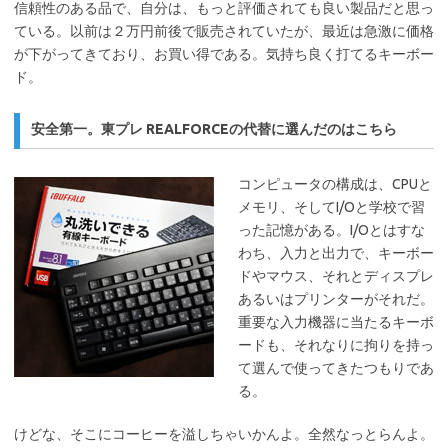
信頼性のある品で、自分は、もっと評価されても良い製品だと思っ
ている。以前は２万円前後で販売されていたが、最近は急激に価格
が下がってきており、お買い得である。気持ち良く打てるキーボー
ド。
安全第一。東プレ REALFORCEの代替に選んだのはこちら
コンピュータの構成は、CPUと
メモリ、そしてI/Oと学校で習
った記憶がある。I/Oとはすな
わち、入力と出力で、キーボー
ドやマウス、それとディスプレ
あるいはプリンターがそれだ。
重要な入力機器に当たるキーボ
ードも、それなりに拘りを持っ
て選んで使ってきたつもりであ
る。
けどな、そこにコーヒーを溢しちゃいかんよ。全然なっとらんよ。