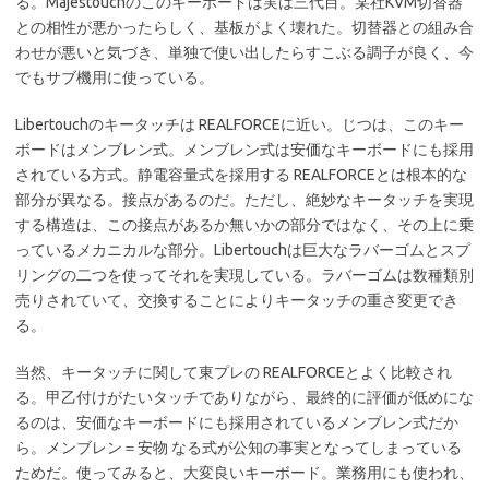
る。Majestouchのこのキーボードは実は三代目。某社KVM切替器
との相性が悪かったらしく、基板がよく壊れた。切替器との組み合
わせが悪いと気づき、単独で使い出したらすこぶる調子が良く、今
でもサブ機用に使っている。
Libertouchのキータッチは REALFORCEに近い。じつは、このキー
ボードはメンブレン式。メンブレン式は安価なキーボードにも採用
されている方式。静電容量式を採用する REALFORCEとは根本的な
部分が異なる。接点があるのだ。ただし、絶妙なキータッチを実現
する構造は、この接点があるか無いかの部分ではなく、その上に乗
っているメカニカルな部分。Libertouchは巨大なラバーゴムとスプ
リングの二つを使ってそれを実現している。ラバーゴムは数種類別
売りされていて、交換することによりキータッチの重さ変更でき
る。
当然、キータッチに関して東プレの REALFORCEとよく比較され
る。甲乙付けがたいタッチでありながら、最終的に評価が低めにな
るのは、安価なキーボードにも採用されているメンブレン式だか
ら。メンブレン＝安物 なる式が公知の事実となってしまっている
ためだ。使ってみると、大変良いキーボード。業務用にも使われ、