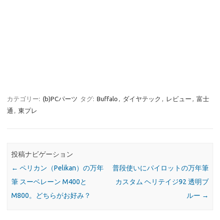
カテゴリー:
(b)PCパーツ
タグ:
Buffalo
,
ダイヤテック
,
レビュー
,
富士
通
,
東プレ
投稿ナビゲーション
←
ペリカン（Pelikan）の万年
普段使いにパイロットの万年筆
筆 スーベレーン M400と
カスタム ヘリテイジ92 透明ブ
M800。どちらがお好み？
ルー
→