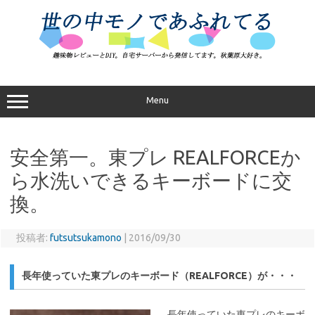
コ
ン
テ
ン
ツ
へ
ス
キ
ッ
プ
Menu
安全第一。東プレ REALFORCEか
ら水洗いできるキーボードに交
換。
投稿者:
futsutsukamono
|
2016/09/30
長年使っていた東プレのキーボード（REALFORCE）が・・・
長年使っていた東プレのキーボ