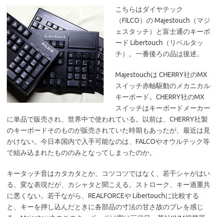
こちらはダイヤテック
（FILCO）の Majestouch（マジ
ェスタッチ）と富士通のキーボ
ード Libertouch（リベルタッ
チ）。一番後ろの品は後述。
Majestouchは CHERRY社のMX
スイッチ赤軸駆動のメカニカル
キーボード。CHERRY社のMX
スイッチはキーボードメーカー
に単品で販売され、世界中で使われている。以前は、CHERRY社製
のキーボードそのものが販売されていた時期もあったが、最近は見
かけない。今日本国内で入手可能なのは、FALCOやオウルテック等
で組み込まれたもののみとなってしまったのか。
キータッチ音はカタカタとか、コツコツではなく、若干シャがはい
る、変な表現だが、カシャタと聞こえる。ストローク、キー過重共
に悪くない。若干ながら、REALFORCEや Libertouchに比較する
と、キーを押し込んだときに各部品の寸法の甘さ故のブレを感じ