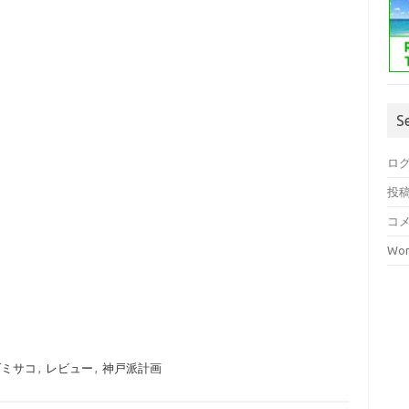
S
ロ
投
コ
Wor
ダミサコ
,
レビュー
,
神戸派計画