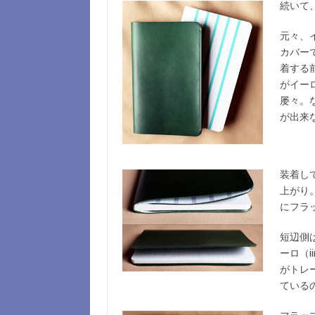
続いて
元々、イ
カバー
着する
がイー
屡々。
が出来
装着し
上がり
にフラ
短辺側
ーロ（i
がトレ
ている