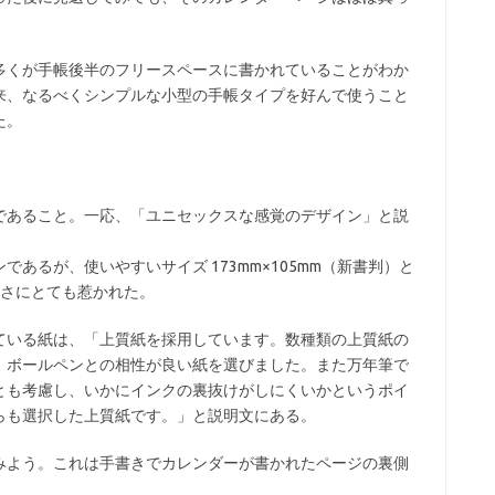
多くが手帳後半のフリースペースに書かれていることがわか
来、なるべくシンプルな小型の手帳タイプを好んで使うこと
た。
であること。一応、「ユニセックスな感覚のデザイン」と説
あるが、使いやすいサイズ 173mm×105mm（新書判）と
ルさにとても惹かれた。
ている紙は、「上質紙を採用しています。数種類の上質紙の
、ボールペンとの相性が良い紙を選びました。また万年筆で
とも考慮し、いかにインクの裏抜けがしにくいかというポイ
らも選択した上質紙です。」と説明文にある。
みよう。これは手書きでカレンダーが書かれたページの裏側
。