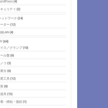
ordPress
(4)
セキュリティ
(2)
)ネットワーク
(24)
ルーター
(12)
線LAN
(4)
IY
(64)
バイス／クランプ
(10)
ボール盤
(6)
丸ノコ
(3)
作業台
(6)
作業工具
(12)
塗装
(6)
小道具
(15)
接着・締結・接続
(1)