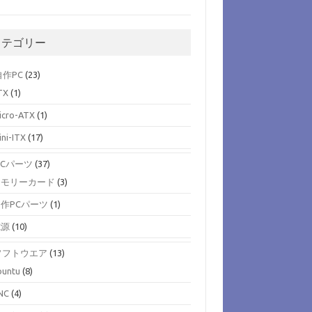
カテゴリー
)自作PC
(23)
TX
(1)
icro-ATX
(1)
ini-ITX
(17)
)PCパーツ
(37)
メモリーカード
(3)
作PCパーツ
(1)
電源
(10)
)ソフトウエア
(13)
buntu
(8)
NC
(4)