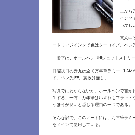
上から万
インク
っかし
真ん中は
ートリッジインクで色はターコイズ。ペン先
一番下は、ボールペン UNIジェットストリー
日曜祝日の赤丸は全て万年筆ラミー（LAMY
ド。ペン先 EF。裏抜け無し。
写真ではわからないが、ボールペンで書か
生する。一方、万年筆はいずれもフラット
うほうが良いと感じる理由の一つである。
そんな訳で、このノートには、万年筆ラミー（L
をメインで使用している。