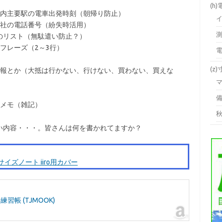
(h
内主要駅の電車出発時刻（朝帰り防止）
社の電話番号（紛失時活用）
ものリスト（無駄遣い防止？）
フレーズ（2～3行）
(z
報とか（大抵は行かない、行けない、買わない、買えな
メモ（雑記）
い内容・・・。皆さんは何を書かれてますか？
ズノート iiro用カバー
帳 (TJMOOK)