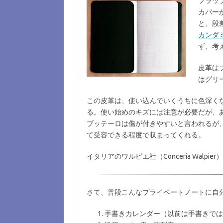
フラッ
カバー
と、段
カンダ
ず、考
皮革は
はグリ
この皮革は、使い込んでいくうちに色深く
る。使い始めのキズには注意が必要だが、
ブッテーロは傷が付きやすいと言われるが
て受容できる程度で収まってくれる。
イタリアのワルピエ社（Conceria Walpi
さて、普段こんなプライベートノートに自
手書きカレンダー（以前は手書きでは