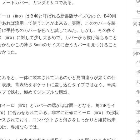
W
、ノートカバー。カンダミサコである。
ーロ（iiro）は B40と呼ばれる新書版サイズなので、B40用
であれば流用して使うことが出来る。実際、このカバーを装
(d
前に手持ちのカバーを色々と試してみた。しかし、その多く
ロ（iiro）に対して少し大きめで、カバーから抜け落ちること
無
なかなかこの薄さ 5mmのサイズに合うカバーを見つけること
なかった。
(e)D
てみると、一体に製本されているのかと見間違うが如くの仕
。表紙、背表紙をポケットに差し込むタイプではなく、単純
ップで挟む、極めてシンプルな構造。
はイーロ（iiro）とカバーの端がほぼ面一となる。角のRもイ
iro）に合わせられている。非常に正確にイーロ（iiro）の形状
ースされており、コンパクトさと薄さをしっかりと維持出来
のは、専用ならでは。