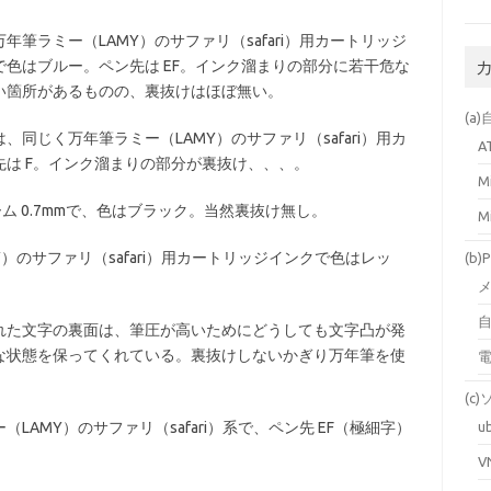
年筆ラミー（LAMY）のサファリ（safari）用カートリッジ
で色はブルー。ペン先は EF。インク溜まりの部分に若干危な
い箇所があるものの、裏抜けはほぼ無い。
(a
、同じく万年筆ラミー（LAMY）のサファリ（safari）用カ
A
は F。インク溜まりの部分が裏抜け、、、。
M
ム 0.7mmで、色はブラック。当然裏抜け無し。
M
）のサファリ（safari）用カートリッジインクで色はレッ
(b
自
れた文字の裏面は、筆圧が高いためにどうしても文字凸が発
な状態を保ってくれている。裏抜けしないかぎり万年筆を使
(c
AMY）のサファリ（safari）系で、ペン先 EF（極細字）
u
V