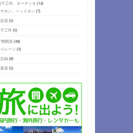
)電子工作、オーディオ
(14)
イヤホン、ヘッドホン
(7)
測定器
(5)
電子工作
(5)
)寸閑閑居
(48)
マイレージ
(3)
備忘録
(8)
秋葉原
(5)