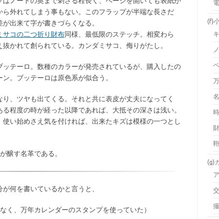
プはノートの奥まで刺さる程長く、ページを開いても表紙が
から外れてしまう事もない。このフラップが半端な長さだ
(f)
差が出来て字が書きづらくなる。
ミサコの二つ折り財布
同様、最低限のステッチ。相変わら
え抜かれて創られている。カンダミサコ、侮りがたし。
ブッテーロ。数種のカラーが発売されているが、購入したの
ーン。ブッテーロは原色系が似合う。
なり、ツヤも出てくる。それと共に表皮が丈夫になってく
ある程度の時が経った以降であれば、大抵その深さは浅い。
、使い始めさえ気を付ければ、出来たキズは模様の一つとし
er）が醸す名革である。
(g
分が何を書いているかと言うと、
なく、万年カレンダーのスタンプを使っていた）