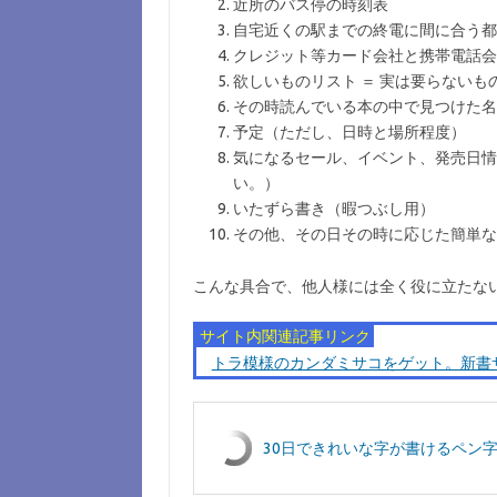
近所のバス停の時刻表
自宅近くの駅までの終電に間に合う都
クレジット等カード会社と携帯電話会
欲しいものリスト ＝ 実は要らない
その時読んでいる本の中で見つけた名
予定（ただし、日時と場所程度）
気になるセール、イベント、発売日情
い。）
いたずら書き（暇つぶし用）
その他、その日その時に応じた簡単な
こんな具合で、他人様には全く役に立たな
サイト内関連記事リンク
トラ模様のカンダミサコをゲット。新書サイ
30日できれいな字が書けるペン字練習