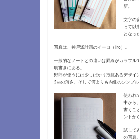
新。
文字の
って以
となっ
写真は、神戸派計画のイーロ（iiro）。
一般的なノートとの違いは罫線がカラフル
明書きにある。
野郎が使うには少しばかり抵抗あるデザインで
5㎜の薄さ、そして何よりも内側のシンプ
使われ
中から
書くこ
ントか
試して
の写真