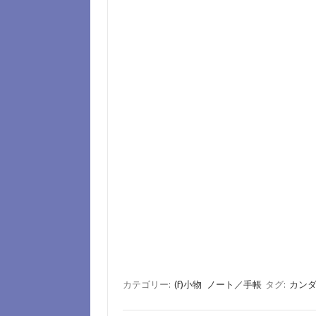
カテゴリー:
(f)小物
ノート／手帳
タグ:
カン