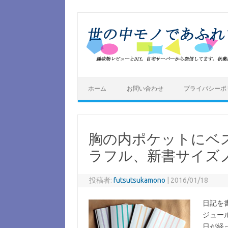
コ
ン
テ
ン
ツ
へ
ス
キ
ッ
プ
ホーム
お問い合わせ
プライバシーポ
胸の内ポケットにベ
ラフル、新書サイズノ
投稿者:
futsutsukamono
|
2016/01/18
日記を
ジュー
日が経