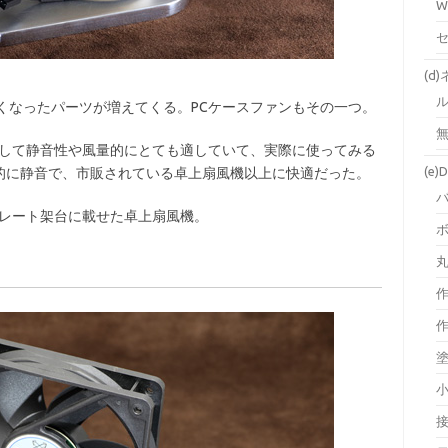
W
(d
くなったパーツが増えてくる。PCケースファンもその一つ。
無
として静音性や風量的にとても適していて、実際に使ってみる
(e)D
的に静音で、市販されている卓上扇風機以上に快適だった。
アルミプレート架台に載せた卓上扇風機。