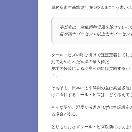
事務所衛生基準規則 第5条 3項にこう書か
事業者は、空気調和設備を設けている
度が四十パーセント以上七十パーセン
クール・ビズの呼び掛けでほぼ定着してしま
則で定められた室温の最大値だ。
夏場の軽装による冷房節約には賛同するが
う。
そもそも、日本の太平洋側の夏は高温多湿
けに着目するクール・ビズは、どう考えて
そんな訳で、湿度が考慮されずに空調設定
る場合がある。
とりもなおさずクール・ビズ以前にはあま