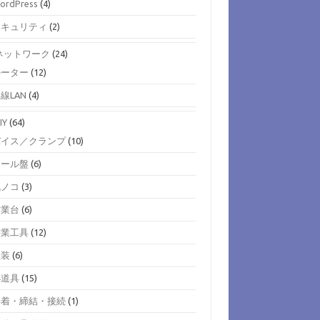
ordPress
(4)
セキュリティ
(2)
)ネットワーク
(24)
ルーター
(12)
線LAN
(4)
IY
(64)
バイス／クランプ
(10)
ボール盤
(6)
丸ノコ
(3)
作業台
(6)
作業工具
(12)
塗装
(6)
小道具
(15)
接着・締結・接続
(1)