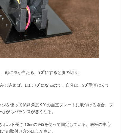
と、顔に風が当たる。90°にすると胸の辺り。
差し込めば、ほぼ 70°になるので、自分は、90°垂直に立て
るネジを使って傾斜角度 90°の垂直プレートに取付ける場合、フ
干ながらバランスが悪くなる。
ボルト長さ 10㎜の M5を使って固定している。底板の中心
はこの取付け方のほうが良い。