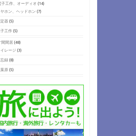
)電子工作、オーディオ
(14)
イヤホン、ヘッドホン
(7)
測定器
(5)
電子工作
(5)
)寸閑閑居
(48)
マイレージ
(3)
備忘録
(8)
秋葉原
(5)