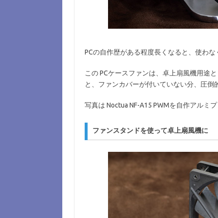
PCの自作歴がある程度長くなると、使わな
この PCケースファンは、卓上扇風機用途
と、ファンカバーが付いていない分、圧倒
写真は Noctua NF-A15 PWMを自作
ファンスタンドを使って卓上扇風機に