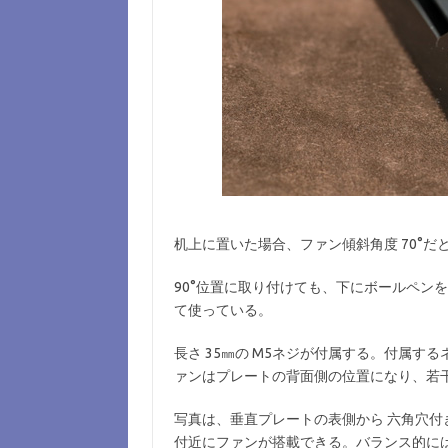
机上に置いた場合、ファン傾斜角度 70°だ
90°位置に取り付けても、下にボールペンを
て使っている。
長さ 35㎜の M5ネジが付属する。付属す
ァンはプレートの背面側の位置になり、若
写真は、垂直プレートの表側から 六角穴付き
付近にファンが搭載できる。バランス的に