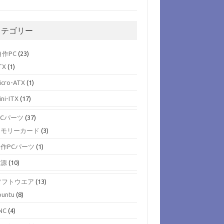
カテゴリー
)自作PC
(23)
TX
(1)
icro-ATX
(1)
ini-ITX
(17)
)PCパーツ
(37)
メモリーカード
(3)
作PCパーツ
(1)
電源
(10)
)ソフトウエア
(13)
buntu
(8)
NC
(4)