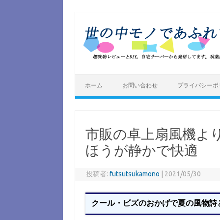
コ
ン
テ
ン
ツ
へ
ス
キ
ッ
プ
ホーム
お問い合わせ
プライバシーポ
市販の卓上扇風機よ
ほうが静かで快適
投稿者:
futsutsukamono
|
2021/05/30
クール・ビズのおかげで夏の風物詩