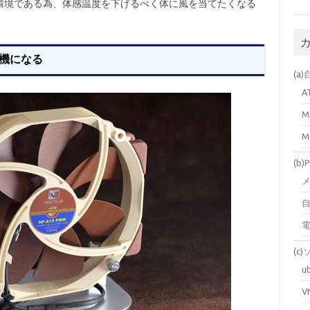
環境である為、体感温度を下げるべく体に風を当てたくなる
風機になる
(a
A
M
M
(b
自
(c
u
V