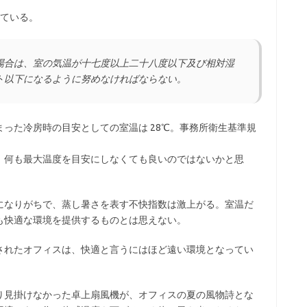
れている。
場合は、室の気温が十七度以上二十八度以下及び相対湿
ト以下になるように努めなければならない。
った冷房時の目安としての室温は 28℃。事務所衛生基準規
、何も最大温度を目安にしなくても良いのではないかと思
になりがちで、蒸し暑さを表す不快指数は激上がる。室温だ
も快適な環境を提供するものとは思えない。
されたオフィスは、快適と言うにはほど遠い環境となってい
り見掛けなかった卓上扇風機が、オフィスの夏の風物詩とな