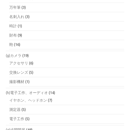
万年筆
(3)
名刺入れ
(3)
時計
(1)
財布
(9)
鞄
(16)
(g)カメラ
(19)
アクセサリ
(6)
交換レンズ
(5)
撮影機材
(1)
(h)電子工作、オーディオ
(14)
イヤホン、ヘッドホン
(7)
測定器
(5)
電子工作
(5)
(z)寸閑閑居
(48)