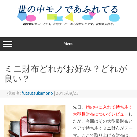
コ
ン
テ
ン
ツ
へ
ス
キ
ッ
プ
Menu
ミニ財布どれがお好み？どれが
良い？
投稿者:
futsutsukamono
|
2015/09/25
先日、
鞄の中に入れて持ち歩く
大型長財布についてレビュー
し
たが、今回はその大型長財布と
ペアで持ち歩くミニ財布がテー
マ。ここで取り上げる財布は、