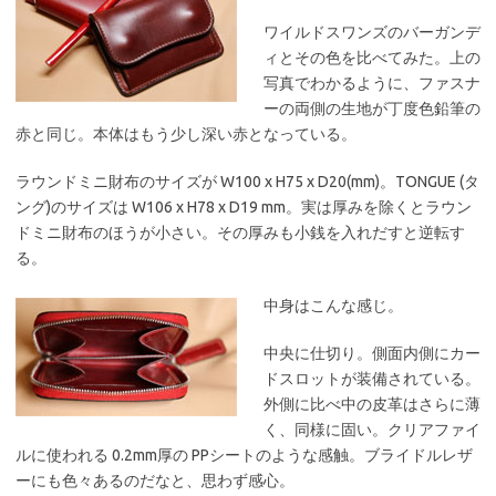
ワイルドスワンズのバーガンデ
ィとその色を比べてみた。上の
写真でわかるように、ファスナ
ーの両側の生地が丁度色鉛筆の
赤と同じ。本体はもう少し深い赤となっている。
ラウンドミニ財布のサイズが W100 x H75 x D20(mm)。TONGUE (タ
ング)のサイズは W106 x H78 x D19 mm。実は厚みを除くとラウン
ドミニ財布のほうが小さい。その厚みも小銭を入れだすと逆転す
る。
中身はこんな感じ。
中央に仕切り。側面内側にカー
ドスロットが装備されている。
外側に比べ中の皮革はさらに薄
く、同様に固い。クリアファイ
ルに使われる 0.2mm厚の PPシートのような感触。ブライドルレザ
ーにも色々あるのだなと、思わず感心。