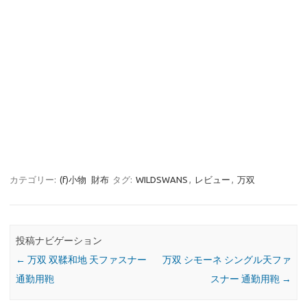
カテゴリー:
(f)小物
財布
タグ:
WILDSWANS
,
レビュー
,
万双
投稿ナビゲーション
←
万双 双鞣和地 天ファスナー
万双 シモーネ シングル天ファ
通勤用鞄
スナー 通勤用鞄
→