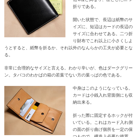
折りである。
開いた状態で、長辺は紙幣のサ
イズに、短辺はカードの長辺の
サイズに合わせてある。二つ折
り財布でこれ以上に小さくしよ
うとすると、紙幣を折るか、それ以外のなんらかの工夫が必要とな
る。
非常に合理的なサイズと言える。わかり辛いが、色はダークグリー
ン。タバコのわかばの箱の若葉でない方の葉っぱの色である。
中身はこのようになっている。
カードは小銭入れ背面側にも収
納出来る。
折った際に固定するホックが付
いている。これはカード入れ側
の面の折り曲げ個所を一定の保
つもので、構造上必要な措置。