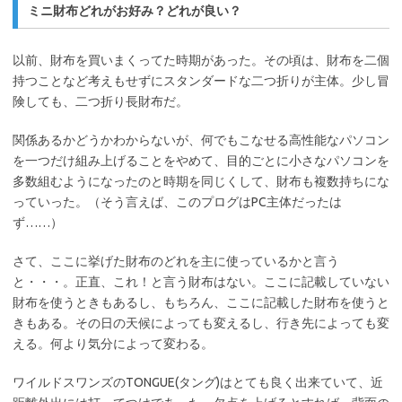
ミニ財布どれがお好み？どれが良い？
以前、財布を買いまくってた時期があった。その頃は、財布を二個
持つことなど考えもせずにスタンダードな二つ折りが主体。少し冒
険しても、二つ折り長財布だ。
関係あるかどうかわからないが、何でもこなせる高性能なパソコン
を一つだけ組み上げることをやめて、目的ごとに小さなパソコンを
多数組むようになったのと時期を同じくして、財布も複数持ちにな
っていった。（そう言えば、このプログはPC主体だったは
ず……）
さて、ここに挙げた財布のどれを主に使っているかと言う
と・・・。正直、これ！と言う財布はない。ここに記載していない
財布を使うときもあるし、もちろん、ここに記載した財布を使うと
きもある。その日の天候によっても変えるし、行き先によっても変
える。何より気分によって変わる。
ワイルドスワンズのTONGUE(タング)はとても良く出来ていて、近