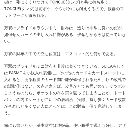
掛け、鞄にくくりつけて TONGUE(タング)と共に持ち歩く。
TONGUE(タング)は前ポケ、ケツポケにも耐えうるので、抜群のフ
ットワークが得られる。
万双のブライドルラウンドミニ財布は、造りは非常に良いのだが、
如何せんカードの出し入れに難がある。残念ながら今は使っていな
い。
万双の財布の中での立ち位置は、マスコット的な何かである。
万双のブライドルミニ財布も非常に良くできている。SUICAもしく
は PASMOを小銭入れ裏側に。その他のカードをカードスロットに
入れると、ある程度のカード間距離が確保されるため、駅の改札で
の誤動作はない。欠点と言えば、皮革がとても固いので、ケツポケ
しようものなら、ポケットの布を突き破ってしまうことか。トート
バッグの内ポケットがこいつの居場所。実際、持ち歩くカード枚数
がそれほど多くない人にとっては、この財布一個で完結してしま
う。
前にも書いたが、基本財布は嗜好品。使い勝手で選ぶも好し、デザ