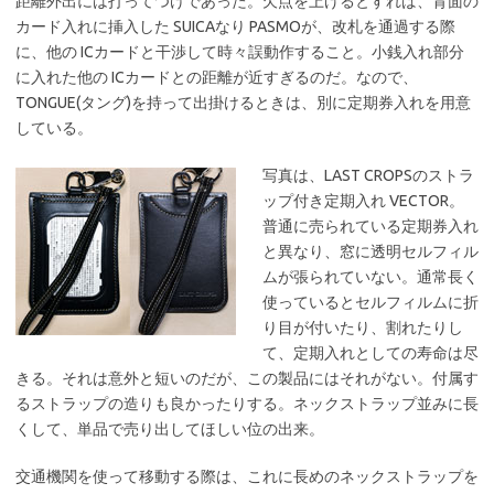
距離外出には打ってつけであった。欠点を上げるとすれば、背面の
カード入れに挿入した SUICAなり PASMOが、改札を通過する際
に、他の ICカードと干渉して時々誤動作すること。小銭入れ部分
に入れた他の ICカードとの距離が近すぎるのだ。なので、
TONGUE(タング)を持って出掛けるときは、別に定期券入れを用意
している。
写真は、LAST CROPSのストラ
ップ付き定期入れ VECTOR。
普通に売られている定期券入れ
と異なり、窓に透明セルフィル
ムが張られていない。通常長く
使っているとセルフィルムに折
り目が付いたり、割れたりし
て、定期入れとしての寿命は尽
きる。それは意外と短いのだが、この製品にはそれがない。付属す
るストラップの造りも良かったりする。ネックストラップ並みに長
くして、単品で売り出してほしい位の出来。
交通機関を使って移動する際は、これに長めのネックストラップを