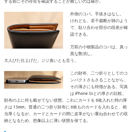
する前にその存在を確認することが難しいのは確か。
外側のコバ。手抜きはなし。
けれども、若干裁断が雑のよう
で、貼り合わせ部分の段差が確
認できる。
万双の小物製品のコバは、真っ
黒な艶消し。
大人びた仕上げだ。ジジ臭いとも言う。
この財布、二つ折りとしてのコ
ンパクトさもさることながら、
その薄さにも特徴がある。写真
は iPhone 5sとの厚さの比較。
財布の上に何も載せてない状態。これにカードを 6枚入れた時の厚
さは 15mm。普通の二つ折り財布に 6枚ものカードを入れると、相
当厚くなるが、カードとカードの間に皮革がない重ね合わせての収
納となるため、想像以上に薄い状態を保てる。