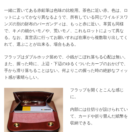
一緒に置いてある赤鉛筆は色味の比較用。茶色に近い赤。色は、ロ
ットによってかなり異なるようで、所有している同じワイルドスワ
ンズの別の財布のバーガンディは、もっと赤に近い。革質も同様
で、キメの細かいモノや、荒いモノ、これもロットによって異な
る。なお、直営店に行ってお願いすれば在庫から複数取り出してく
れて、選ぶことが出来る。場合もある。
フラップはダブルホック留めで、小銭がこぼれ落ちる心配は無い。
また、握った時に、上辺・下辺のゆるくついたカーブのおかげで、
手から滑り落ちることはない。何よりこの握った時の絶妙なフィッ
ト感が素晴らしい。
フラップを開くとこんな感じ
に。
内部には仕切りが設けられてい
て、カードや折り畳んだ紙幣を
収納できる。