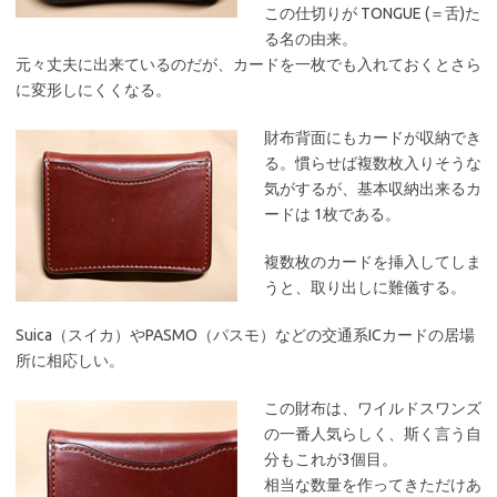
この仕切りが TONGUE (＝舌)た
る名の由来。
元々丈夫に出来ているのだが、カードを一枚でも入れておくとさら
に変形しにくくなる。
財布背面にもカードが収納でき
る。慣らせば複数枚入りそうな
気がするが、基本収納出来るカ
ードは 1枚である。
複数枚のカードを挿入してしま
うと、取り出しに難儀する。
Suica（スイカ）やPASMO（パスモ）などの交通系ICカードの居場
所に相応しい。
この財布は、ワイルドスワンズ
の一番人気らしく、斯く言う自
分もこれが3個目。
相当な数量を作ってきただけあ