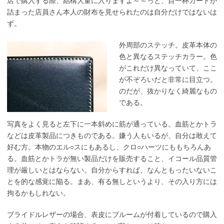
店で購入する際、結構大量に入りますよ～～っと、目一杯カードが
詰まった店員さん本人の財布を見せられたのは自分だけではないは
ず。
外周部のステッチ。皮革本体の
色と異なるステッチカラー。色
がこれだけ異なっていて、ここ
が不ぞろいだと非常に目立つ。
のだが、抜かりなく綺麗なもの
である。
写真をよく見ると左下に一本斜めに筋が通っている。血筋とかトラ
などは皮革製品につきものである。嫌う人もいるが、自分は敢えて
好む方。本物のエル○スにもあるし、クロ○ハーツにももちろんあ
る。血筋とかトラが無い製品だけを販売すること、イコール品質管
理が厳しいとはならない。自分からすれば、なんともったいないこ
とを的な感覚に陥る。まあ、有る無しというより、その入り方には
拘るかもしれない。
ブライドルレザーの場合、表皮にブルームが付着しているので購入