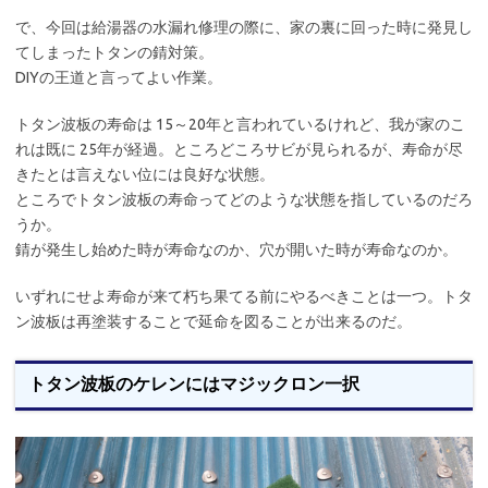
で、今回は給湯器の水漏れ修理の際に、家の裏に回った時に発見し
てしまったトタンの錆対策。
DIYの王道と言ってよい作業。
トタン波板の寿命は 15～20年と言われているけれど、我が家のこ
れは既に 25年が経過。ところどころサビが見られるが、寿命が尽
きたとは言えない位には良好な状態。
ところでトタン波板の寿命ってどのような状態を指しているのだろ
うか。
錆が発生し始めた時が寿命なのか、穴が開いた時が寿命なのか。
いずれにせよ寿命が来て朽ち果てる前にやるべきことは一つ。トタ
ン波板は再塗装することで延命を図ることが出来るのだ。
トタン波板のケレンにはマジックロン一択