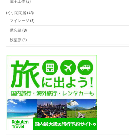
電子工作
(5)
(z)寸閑閑居
(48)
マイレージ
(3)
備忘録
(8)
秋葉原
(5)