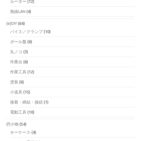
ルーター
(12)
無線LAN
(4)
(e)DIY
(64)
バイス／クランプ
(10)
ボール盤
(6)
丸ノコ
(3)
作業台
(6)
作業工具
(12)
塗装
(6)
小道具
(15)
接着・締結・接続
(1)
電動工具
(10)
(f)小物
(54)
キーケース
(4)