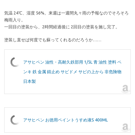
気温 24℃、湿度 56%。来週は一週間丸々雨の予報なのでそろそろ
梅雨入り。
一回目の塗装から、2時間経過後に 2回目の塗装を施し完了。
塗装し直せば何度でも蘇ってくれるのだろうか……
アサヒペン 油性・高耐久鉄部用 1/5L 青 油性 塗料 ペ
ンキ 鉄 金属 錆止め サビドメ サビの上から 非危険物
日本製
アサヒペン お徳用ペイントうすめ液S 400ML