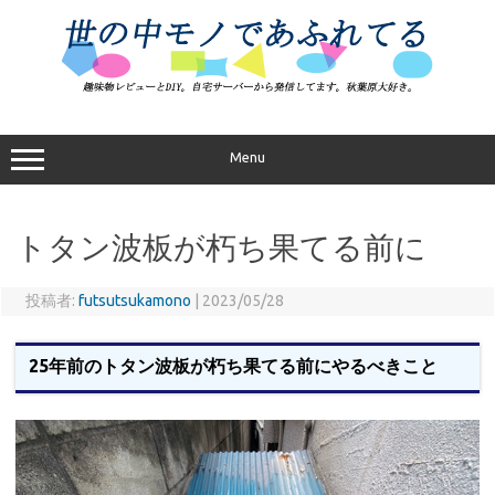
コ
ン
テ
ン
ツ
へ
ス
キ
ッ
プ
Menu
トタン波板が朽ち果てる前に
投稿者:
futsutsukamono
|
2023/05/28
25年前のトタン波板が朽ち果てる前にやるべきこと