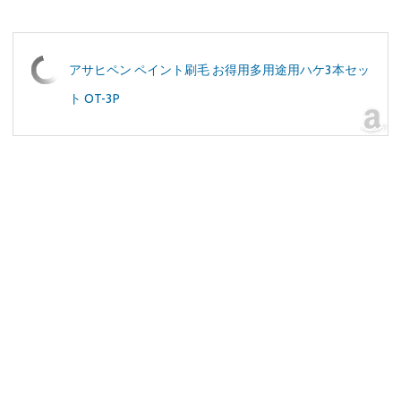
アサヒペン ペイント刷毛 お得用多用途用ハケ3本セッ
ト OT-3P