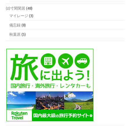
(z)寸閑閑居
(48)
マイレージ
(3)
備忘録
(8)
秋葉原
(5)