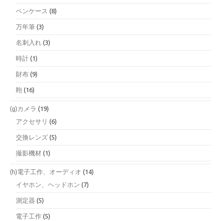
ペンケース
(8)
万年筆
(3)
名刺入れ
(3)
時計
(1)
財布
(9)
鞄
(16)
(g)カメラ
(19)
アクセサリ
(6)
交換レンズ
(5)
撮影機材
(1)
(h)電子工作、オーディオ
(14)
イヤホン、ヘッドホン
(7)
測定器
(5)
電子工作
(5)