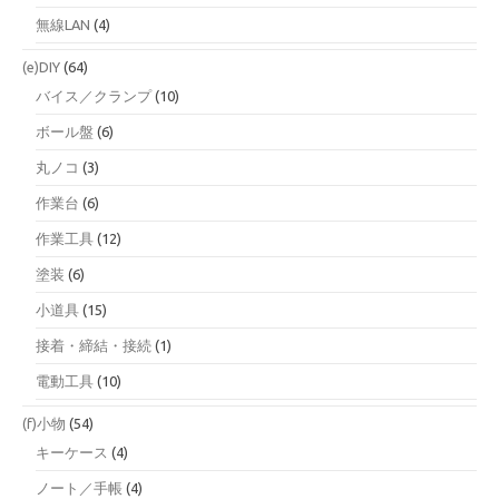
無線LAN
(4)
(e)DIY
(64)
バイス／クランプ
(10)
ボール盤
(6)
丸ノコ
(3)
作業台
(6)
作業工具
(12)
塗装
(6)
小道具
(15)
接着・締結・接続
(1)
電動工具
(10)
(f)小物
(54)
キーケース
(4)
ノート／手帳
(4)