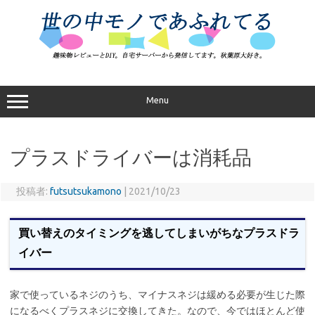
コ
ン
テ
ン
ツ
へ
ス
キ
ッ
プ
Menu
プラスドライバーは消耗品
投稿者:
futsutsukamono
|
2021/10/23
買い替えのタイミングを逃してしまいがちなプラスドラ
イバー
家で使っているネジのうち、マイナスネジは緩める必要が生じた際
になるべくプラスネジに交換してきた。なので、今ではほとんど使