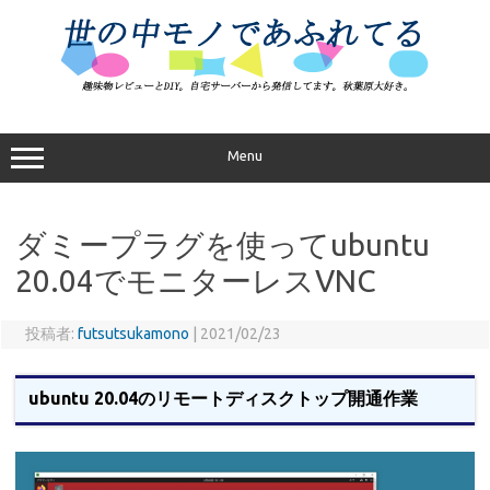
コ
ン
テ
ン
ツ
へ
ス
キ
ッ
プ
Menu
ダミープラグを使ってubuntu
20.04でモニターレスVNC
投稿者:
futsutsukamono
|
2021/02/23
ubuntu 20.04のリモートディスクトップ開通作業