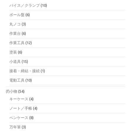
バイス／クランプ
(10)
ボール盤
(6)
丸ノコ
(3)
作業台
(6)
作業工具
(12)
塗装
(6)
小道具
(15)
接着・締結・接続
(1)
電動工具
(10)
(f)小物
(54)
キーケース
(4)
ノート／手帳
(4)
ペンケース
(8)
万年筆
(3)