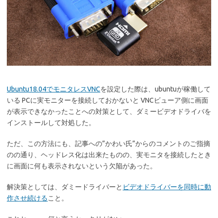
Ubuntu18.04でモニタレスVNC
を設定した際は、ubuntuが稼働して
いる PCに実モニターを接続しておかないと VNCビューア側に画面
が表示できなかったことへの対策として、ダミービデオドライバを
インストールして対処した。
ただ、この方法にも、記事への”かわい氏”からのコメントのご指摘
のの通り、ヘッドレス化は出来たものの、実モニタを接続したとき
に画面に何も表示されないという欠陥があった。
解決策としては、ダミードライバーと
ビデオドライバーを同時に動
作させ続ける
こと。