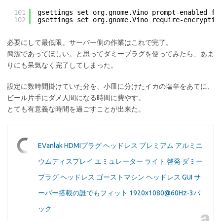
101
gsettings set org.gnome.Vino prompt-enabled fa
102
gsettings set org.gnome.Vino require-encryptio
必要にして最低限。サーバー側の作業はこれで完了。
簡潔であってほしい。と思ってダミープラグを使ってみたら、あま
りにも呆気なく完了してしまった。
設定に数時間掛けていた分を、小皿に分けたイカの塩辛をあてに、
ビール片手にダメ人間になる時間に費やす。
とても有意義な時間を過ごすことが出来た。
EVanlak HDMIプラグ ヘッドレス プレミアム アルミニ
ウムディスプレイ エミュレーター ライト 啓発 ダミー
プラグ ヘッドレス ゴーストマシン ヘッドレス GUI サ
ーバー搭載の誰でもフィット 1920x1080@60Hz-3パ
ック