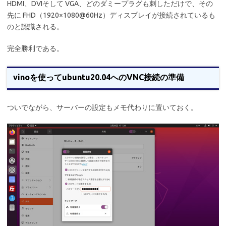
HDMI、DVIそして VGA、どのダミープラグも刺しただけで、その
先に FHD（1920×1080@60Hz）ディスプレイが接続されているも
のと認識される。
完全勝利である。
vinoを使ってubuntu20.04へのVNC接続の準備
ついでながら、サーバーの設定もメモ代わりに置いておく。