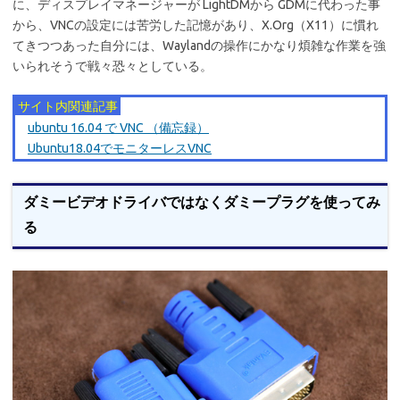
に、ディスプレイマネージャーが LightDMから GDMに代わった事
から、VNCの設定には苦労した記憶があり、X.Org（X11）に慣れ
てきつつあった自分には、Waylandの操作にかなり煩雑な作業を強
いられそうで戦々恐々としている。
サイト内関連記事
ubuntu 16.04 で VNC （備忘録）
Ubuntu18.04でモニターレスVNC
ダミービデオドライバではなくダミープラグを使ってみ
る