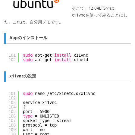
そこで、12.04LTSでは、
x11vncを使ってみることにし
た。これは、自分用メモです。
Appのインストール
101
sudo
apt-get 
install
x11vnc
102
sudo
apt-get 
install
xinetd
x11vncの設定
101
sudo
nano 
/etc/xinetd
.d
/x11vnc
102
103
service x11vnc
104
{
105
port = 5900
106
type
= UNLISTED
107
socket_type = stream
108
protocol = tcp
109
wait = no
110
user = root