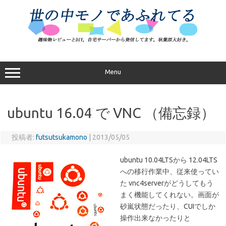
コ
ン
テ
ン
ツ
へ
ス
キ
ッ
プ
Menu
ubuntu 16.04 で VNC （備忘録）
投稿者:
futsutsukamono
|
2013/05/05
ubuntu 10.04LTSから 12.04LTS
への移行作業中、従来使ってい
た vnc4serverがどうしてもう
まく機能してくれない。画面が
砂嵐状態だったり、CUIでしか
操作出来なかったりと