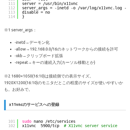
111
server = 
/usr/bin/x11vnc
112
server_args = -inetd -o 
/var/log/x11vnc
.log -g
113
disable = no
114
}
※1 server_args：
-inetd→デーモン化
-allow→192.168.0.0/16のネットワークからの接続を許可
-xkb→クリップボード拡張
-repeat→キーの連続入力(カーソル移動とか)
※2 1680×1050(16:10)は接続側での表示サイズ。
1920X1200(16:10)のモニタだとこの程度のサイズが使いやすいか
も。お好みで。
x11vncのサービスへの登録
101
sudo
nano 
/etc/services
102
x11vnc  5900
/tcp
# X11vnc server service