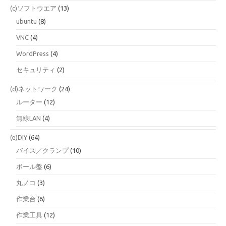
(c)ソフトウエア
(13)
ubuntu
(8)
VNC
(4)
WordPress
(4)
セキュリティ
(2)
(d)ネットワーク
(24)
ルーター
(12)
無線LAN
(4)
(e)DIY
(64)
バイス／クランプ
(10)
ボール盤
(6)
丸ノコ
(3)
作業台
(6)
作業工具
(12)