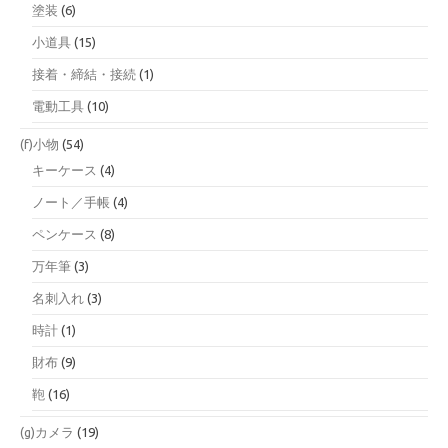
塗装
(6)
小道具
(15)
接着・締結・接続
(1)
電動工具
(10)
(f)小物
(54)
キーケース
(4)
ノート／手帳
(4)
ペンケース
(8)
万年筆
(3)
名刺入れ
(3)
時計
(1)
財布
(9)
鞄
(16)
(g)カメラ
(19)