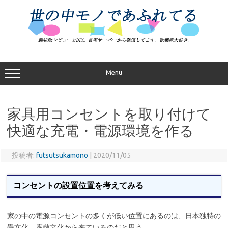
コ
ン
テ
ン
ツ
へ
ス
キ
ッ
プ
Menu
家具用コンセントを取り付けて
快適な充電・電源環境を作る
投稿者:
futsutsukamono
|
2020/11/05
コンセントの設置位置を考えてみる
家の中の電源コンセントの多くが低い位置にあるのは、日本独特の
畳文化、座敷文化から来ているのだと思う。