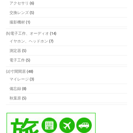
アクセサリ
(6)
交換レンズ
(5)
撮影機材
(1)
(h)電子工作、オーディオ
(14)
イヤホン、ヘッドホン
(7)
測定器
(5)
電子工作
(5)
(z)寸閑閑居
(48)
マイレージ
(3)
備忘録
(8)
秋葉原
(5)