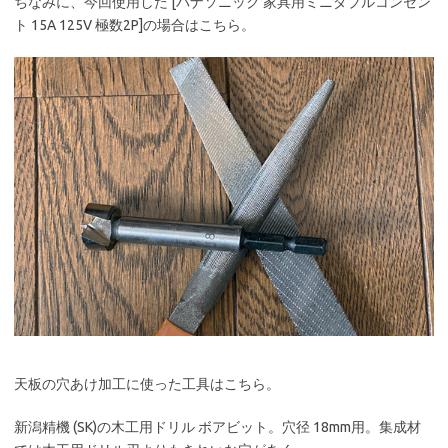
ちなみに、今回使用した [パナソニック 家具用ミニダブルコンセン
ト 15A 125V 極数2P]の場合はこちら。
天板の穴あけ加工に使った工具はこちら。
新潟精機 (SK)の木工用ドリル ボアビット。穴径 18mm用。集成材