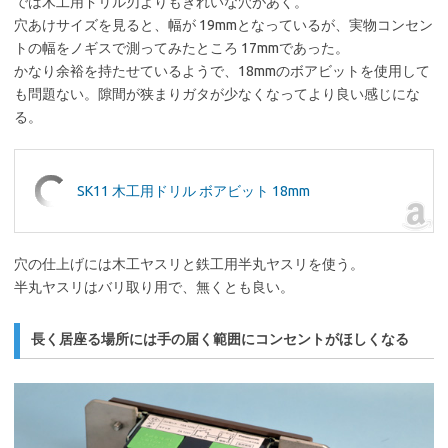
では木工用ドリル刃よりもきれいな穴があく。
穴あけサイズを見ると、幅が 19mmとなっているが、実物コンセン
トの幅をノギスで測ってみたところ 17mmであった。
かなり余裕を持たせているようで、18mmのボアビットを使用して
も問題ない。隙間が狭まりガタが少なくなってより良い感じにな
る。
SK11 木工用ドリル ボアビット 18mm
穴の仕上げには木工ヤスリと鉄工用半丸ヤスリを使う。
半丸ヤスリはバリ取り用で、無くとも良い。
長く居座る場所には手の届く範囲にコンセントがほしくなる