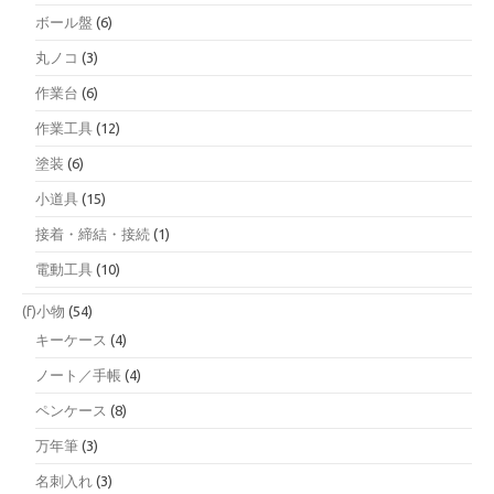
ボール盤
(6)
丸ノコ
(3)
作業台
(6)
作業工具
(12)
塗装
(6)
小道具
(15)
接着・締結・接続
(1)
電動工具
(10)
(f)小物
(54)
キーケース
(4)
ノート／手帳
(4)
ペンケース
(8)
万年筆
(3)
名刺入れ
(3)