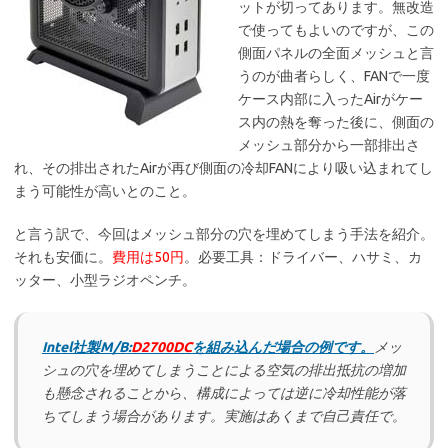
ットが切ってあります。無改造
で使ってもよいのですが、この
側面パネルの全面メッシュと言
うのが曲者らしく、FANで一度
ケース内部に入ったAirがケー
ス内の熱を奪った後に、側面の
メッシュ部分から一部排出さ
れ、その排出されたAirが再び側面の冷却FANにより吸い込まれてし
まう可能性が高いとのこと。
と言う訳で、今回はメッシュ部分の穴を埋めてしまう手法を紹介。
それも安価に。
費用は50円
。必要工具：ドライバー、ハサミ、カ
ッター、小型ラジオペンチ。
Intel社製M/B:
D2700DC
を組み込んだ場合の例です。
メッ
シュの穴を埋めてしまうことによる空気の排出抵抗の増加
も懸念されることから、構成によっては逆に冷却性能が落
ちてしまう場合があります。実施はあくまで自己責任で。