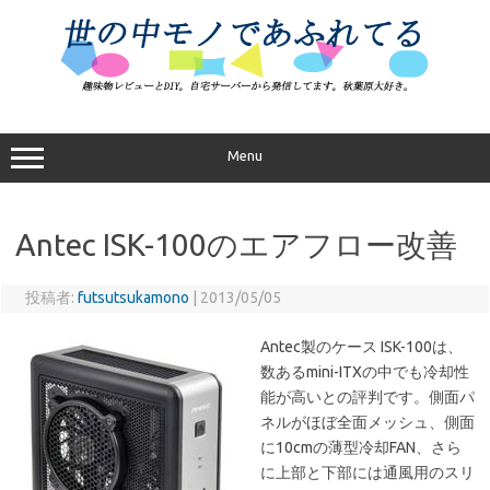
コ
ン
テ
ン
ツ
へ
ス
キ
ッ
プ
Menu
Antec ISK-100のエアフロー改善
投稿者:
futsutsukamono
|
2013/05/05
Antec製のケース ISK-100は、
数あるmini-ITXの中でも冷却性
能が高いとの評判です。側面パ
ネルがほぼ全面メッシュ、側面
に10cmの薄型冷却FAN、さら
に上部と下部には通風用のスリ