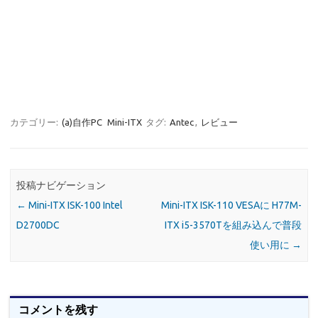
カテゴリー:
(a)自作PC
Mini-ITX
タグ:
Antec
,
レビュー
投稿ナビゲーション
←
Mini-ITX ISK-100 Intel
Mini-ITX ISK-110 VESAに H77M-
D2700DC
ITX i5-3570Tを組み込んで普段
使い用に
→
コメントを残す