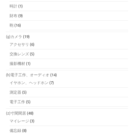
時計
(1)
財布
(9)
鞄
(16)
(g)カメラ
(19)
アクセサリ
(6)
交換レンズ
(5)
撮影機材
(1)
(h)電子工作、オーディオ
(14)
イヤホン、ヘッドホン
(7)
測定器
(5)
電子工作
(5)
(z)寸閑閑居
(48)
マイレージ
(3)
備忘録
(8)