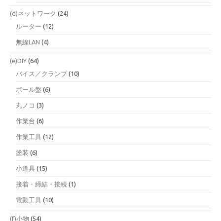
(d)ネットワーク
(24)
ルーター
(12)
無線LAN
(4)
(e)DIY
(64)
バイス／クランプ
(10)
ボール盤
(6)
丸ノコ
(3)
作業台
(6)
作業工具
(12)
塗装
(6)
小道具
(15)
接着・締結・接続
(1)
電動工具
(10)
(f)小物
(54)