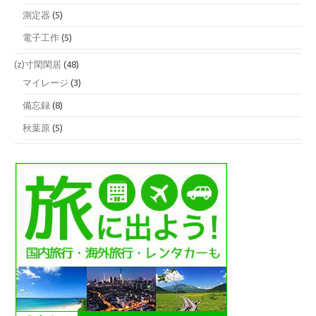
測定器
(5)
電子工作
(5)
(z)寸閑閑居
(48)
マイレージ
(3)
備忘録
(8)
秋葉原
(5)