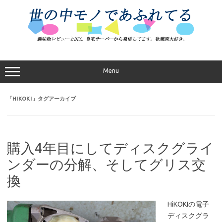
コ
ン
テ
ン
ツ
へ
ス
キ
ッ
プ
Menu
「
HIKOKI
」タグアーカイブ
購入4年目にしてディスクグライ
ンダーの分解、そしてグリス交
換
HiKOKIの電子
ディスクグラ