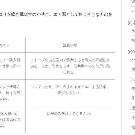
W
ホコリを吹き飛ばすのが基本。エア源として使えそうなものを
(d
無
コスト
注意事項
(e)D
スター購入費
ストーブのある室内で作業すると引火の可能性が
外と懐に痛い
ある。てか、引火します。短時間のみの使用に限
られる。
レッサ他購入
コンプレッサエアに含まれるオイルによる汚染。
大。跡は電気
音がうるさい。
代のみ。
ワ購入費用が
音が掃除機以上でうるさい。
とは電気代の
み。