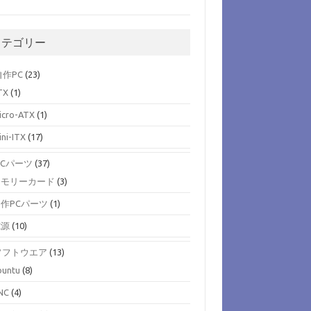
カテゴリー
)自作PC
(23)
TX
(1)
icro-ATX
(1)
ini-ITX
(17)
)PCパーツ
(37)
メモリーカード
(3)
作PCパーツ
(1)
電源
(10)
)ソフトウエア
(13)
buntu
(8)
NC
(4)