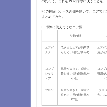
のだろう。これを PCの掃除に使うことを。
PCの掃除はケース外側を除いて、エアで
まとめてみた。
PC掃除に使えそうなエア源
作業時間
エアダ
吹き出しエアが局所的
エアダ
スター
なため、時間が掛かる
用が意
コンプ
風量が大きく、瞬時に
コンプ
レッサ
終わる。長時間送風か
費用が
エアー
可能。
ブロワ
風量が大きく、瞬時に
ブロ
終わる。長時間送風か
大。あ
可能。