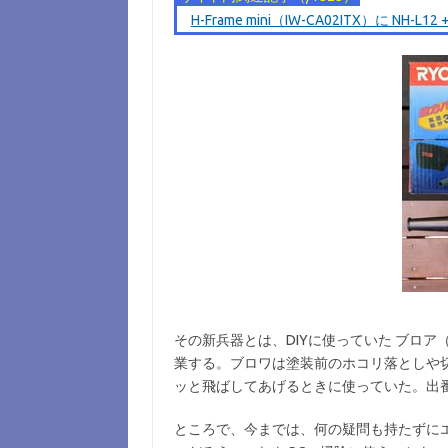
H-Frame mini（IW-CA02ITX）に 
その新兵器とは、DIYに使っていた ブロア（RY
業する。ブロワは塗装前のホコリ落としや
ッと飛ばしてあげるときに使っていた。出
ところで、今までは、何の疑問も持たずに