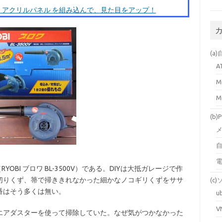
NH-L12 + アクリルパネル を組み込んで、見た目をアップ！
(a
A
M
M
(b
自
OBI ブロワ BL-3500V）である。DIYは大抵ガレージで作
切りくず、箒で掃ききれなかった細かなノコギリくずをササ
(c
番はそう多くは無い。
u
V
エアダスターを使って掃除していた。なぜ気がつかなかった