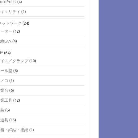
ordPress
(4)
セキュリティ
(2)
)ネットワーク
(24)
ルーター
(12)
線LAN
(4)
IY
(64)
バイス／クランプ
(10)
ボール盤
(6)
丸ノコ
(3)
作業台
(6)
作業工具
(12)
塗装
(6)
小道具
(15)
接着・締結・接続
(1)