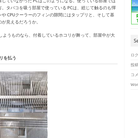
していなかった PCはこのようになる。使っている部屋では
。タバコを吸う部屋で使っている PCは、総じて触るのも憚
や CPUクーラーのフィンの隙間にはタップリと、そして基
のが見えるだろうか。
除しようものなら、付着しているホコリが舞って、部屋中が大
S
ロ
コリを払う
投
コ
Wor