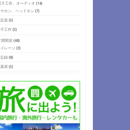
)電子工作、オーディオ
(14)
イヤホン、ヘッドホン
(7)
測定器
(5)
電子工作
(5)
)寸閑閑居
(48)
マイレージ
(3)
備忘録
(8)
秋葉原
(5)