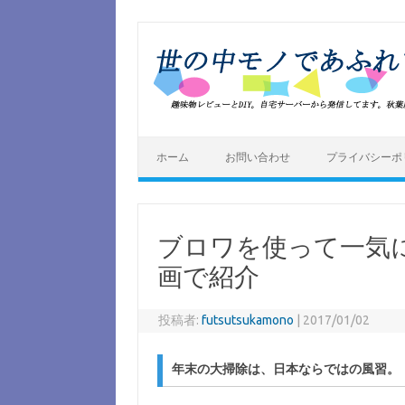
コ
ン
テ
ン
ツ
へ
ス
キ
ッ
プ
ホーム
お問い合わせ
プライバシーポ
ブロワを使って一気に
画で紹介
投稿者:
futsutsukamono
|
2017/01/02
年末の大掃除は、日本ならではの風習。