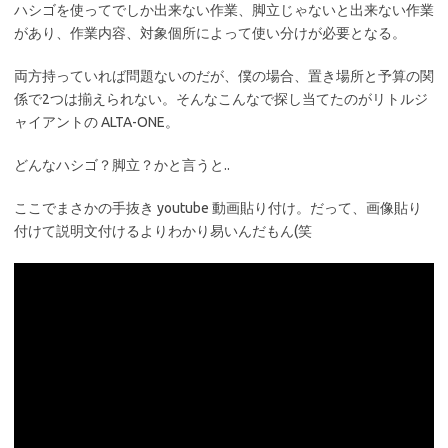
ハシゴを使ってでしか出来ない作業、脚立じゃないと出来ない作業
があり、作業内容、対象個所によって使い分けが必要となる。
両方持っていれば問題ないのだが、僕の場合、置き場所と予算の関
係で2つは揃えられない。そんなこんなで探し当てたのがリトルジ
ャイアントの ALTA-ONE。
どんなハシゴ？脚立？かと言うと..
ここでまさかの手抜き youtube 動画貼り付け。だって、画像貼り
付けて説明文付けるよりわかり易いんだもん(笑