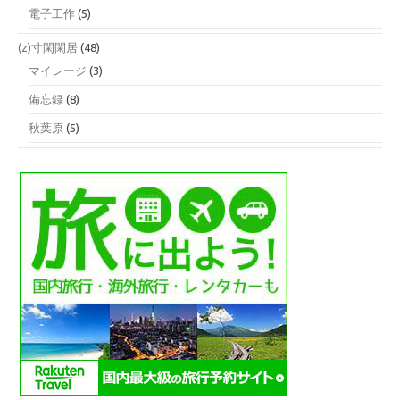
電子工作
(5)
(z)寸閑閑居
(48)
マイレージ
(3)
備忘録
(8)
秋葉原
(5)