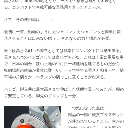
高さ2.0m、重量24.5kgとなり、一人での移動は極めて困難とな
る。コンパクトで車載可能な業務用と言ったところか。
さて、その使用感は・・・。
最初に一言。動画のようにカシャコンッ カシャコンッと簡単に変
形させることは出来ない(笑）。それなりの力と慣れが必要。
最上段高さ 2.61mの脚立としては非常にコンパクトに収納出来る。
長さ 5.75mのハシゴとしては言わずもがな。これは非常に重要な事
で、日本の場合、狭い土地の中に目一杯建物を建てるものだから、
収納場所の確保が非常に難しい。一人で持てる重さと相まって、駐
車場の片隅とか、ベランダの隅っこに置くことが出来る。
ハシゴ、脚立共に最大高さまで伸ばした状態で登ってみたが、極め
て安定している。脚先のグリップも十分。
一つ気になった点は、
部品の一部に硬質プラスチック
が使われているところ。何かの
拍子にぶつけてしまうと容易に