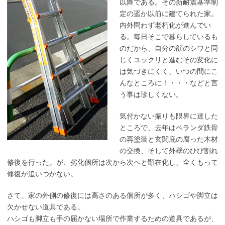
以降である。その新耐震基準制
定の遥か以前に建てられた家。
内外問わず老朽化が進んでい
る。毎日そこで暮らしているも
のだから、自分の顔のシワと同
じくユックリと進むその変化に
は気づきにくく、いつの間にこ
んなところに！・・・などと言
う事は珍しくない。
気付かない振りも限界に達した
ところで、去年はベランダ鉄骨
の再塗装と玄関庇の腐った木材
の交換、そして外壁のひび割れ
修復を行った。が、劣化個所は次から次へと顕在化し、全くもって
修復が追いつかない。
さて、家の外側の修復には高さのある個所が多く、ハシゴや脚立は
欠かせない道具である。
ハシゴも脚立も手の届かない場所で作業するための道具であるが、