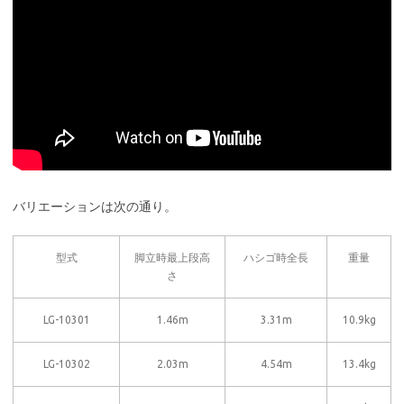
バリエーションは次の通り。
型式
脚立時最上段高
ハシゴ時全長
重量
さ
LG-10301
1.46m
3.31m
10.9kg
LG-10302
2.03m
4.54m
13.4kg