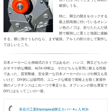
破損しうる。
特に、脚立の開きをロックする
最上部両側に付いているオレン
ジ色のノブは、折りたたんだ状
態で横倒しに置くと地面に接触
する。横に倒そうものなら、まず破損。アルミの削り出しで製作し
てほしいところ。
日本メーカーにも伸縮式のタイプはあるが、ハシゴ、脚立どちらか
がオマケ的な機能。ALTA-ONEは、そのどちらも実用に耐える性能
であった。質実剛健、安全第一な日本メーカーのハシゴや脚立も良
いけど、DIY的には疑問符。ユニークな構造で屋根上を除く家屋外
側のメンテナンスはこれ一つで事足りる。オプションの類も豊富で
DIYにはもってこいの一挺。
長谷川工業(Hasegawa)脚立カバー 4ヶ入 RCK-