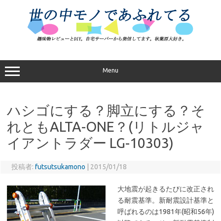
コ
ン
テ
ン
ツ
へ
ス
キ
ッ
プ
Menu
ハシゴにする？脚立にする？そ
れともALTA-ONE？(リトルジャ
イアントラダー LG-10303)
投稿者:
futsutsukamono
|
2015/01/18
大地震が起きるたびに改正され
る耐震基準。新耐震設計基準と
呼ばれるのは1981年(昭和56年)