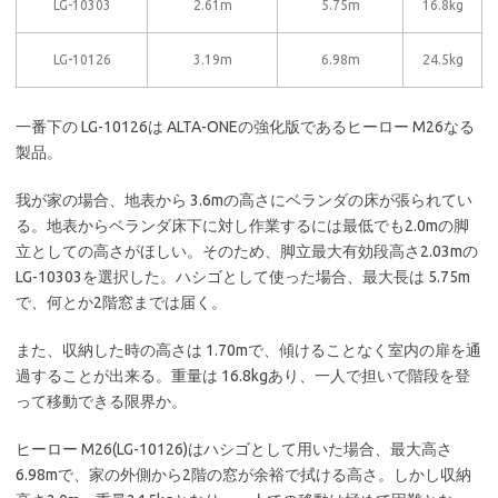
LG-10303
2.61m
5.75m
16.8kg
LG-10126
3.19m
6.98m
24.5kg
一番下の LG-10126は ALTA-ONEの強化版であるヒーロー M26なる
製品。
我が家の場合、地表から 3.6mの高さにベランダの床が張られてい
る。地表からベランダ床下に対し作業するには最低でも2.0mの脚
立としての高さがほしい。そのため、脚立最大有効段高さ2.03mの
LG-10303を選択した。ハシゴとして使った場合、最大長は 5.75m
で、何とか2階窓までは届く。
また、収納した時の高さは 1.70mで、傾けることなく室内の扉を通
過することが出来る。重量は 16.8kgあり、一人で担いで階段を登
って移動できる限界か。
ヒーロー M26(LG-10126)はハシゴとして用いた場合、最大高さ
6.98mで、家の外側から2階の窓が余裕で拭ける高さ。しかし収納