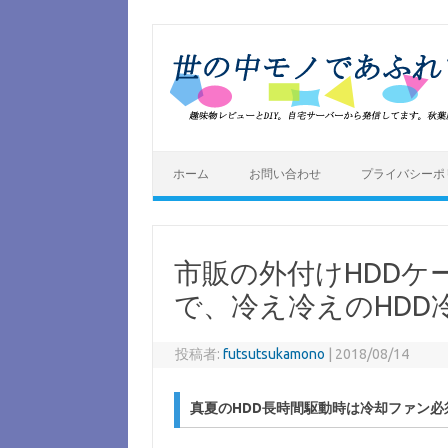
コ
ン
テ
ン
ツ
へ
ス
キ
ッ
プ
ホーム
お問い合わせ
プライバシーポ
市販の外付けHDD
で、冷え冷えのHDD
投稿者:
futsutsukamono
|
2018/08/14
真夏のHDD長時間駆動時は冷却ファン必