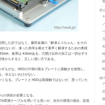
(f)
利用した訳ではなく、藤田金属の「解凍エコちゃん」をその
も知れないが、凍った肉等を載せて素早く解凍するための奥様
85mm、板厚は 4.0mmある。穴開け以外の加工は一切せずそ
意味からすると、正しい使い方である。
わずもがな。HDDの片側の面をプレートに接触させ放熱し、
る。冷えないわけがない。
(g
かくなる。プレートと HDDは面接触ではないが、思っていた
からの供給が必要となる。
 SATA変換ケーブルを用いても良いが、自分の環境の場合、拡張