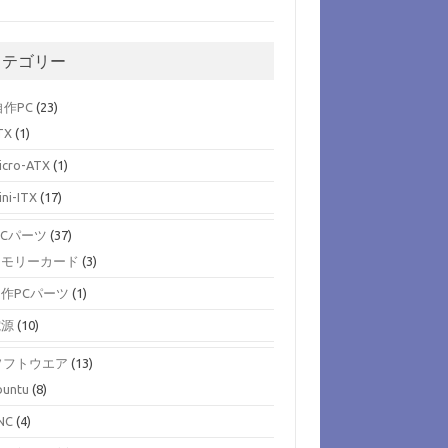
カテゴリー
)自作PC
(23)
TX
(1)
icro-ATX
(1)
ini-ITX
(17)
)PCパーツ
(37)
メモリーカード
(3)
作PCパーツ
(1)
電源
(10)
)ソフトウエア
(13)
buntu
(8)
NC
(4)