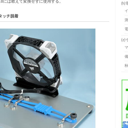
B3.0には敢えて変換せずに使用する。
(h
タッチ脱着
(z