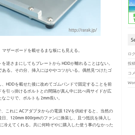
S
、マザーボードを載せるまな板にも見える。
ロ
を逆さまにしてもプレートから HDDが離れることはない。
投
様である。その分、挿入にはややコツがいる。偶然見つけたゴ
コ
Wor
し、HDDを載せた後に改めてゴムバンドで固定することを前
ドを引っ掛けるボルトとの間隔が真ん中に比べ両サイドが広
なごりで、ボルトも 2mm長い。
で、これに ACアダプタからの電源 12Vを供給すると、当然の
、120mm 800rpmのファンに換装し、且つ抵抗を挿入し
十分に冷えてくれる。共に何時ぞやに購入した使う事のなかった