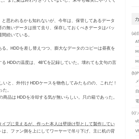
。と思われるかも知れないが、今年は、保管してあるデータ
要の無いデータは捨て去り、保存しておくべきデータはバッ
(a
週間続いている。
A
ある。HDDを差し替えつつ、膨大なデータのコピーは昼夜を
M
M
る HDDの温度は、48℃を記録していた。壊れても文句の言
(b
しいと、外付け HDDケースを物色してみたものの、これだ！
った。
自
の商品は HDDを冷却する気が無いらしい。只の箱であった。
(c
u
タイプに見えるが、作った本人は壁掛け型として製作してい
トは、ファン側を上にしてワーヤーで吊り下げ、主に机の背
V