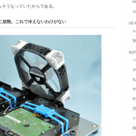
W
らそうなっていたからである。
に放熱。これで冷えないわけがない
(d
無
(e)D