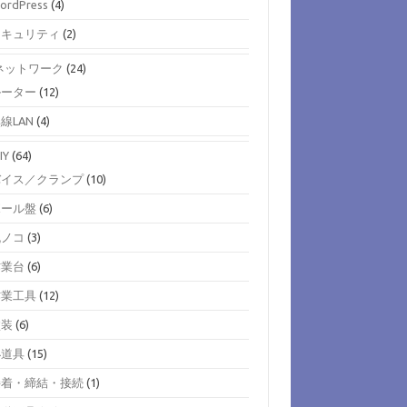
ordPress
(4)
セキュリティ
(2)
)ネットワーク
(24)
ルーター
(12)
線LAN
(4)
IY
(64)
バイス／クランプ
(10)
ボール盤
(6)
丸ノコ
(3)
作業台
(6)
作業工具
(12)
塗装
(6)
小道具
(15)
接着・締結・接続
(1)