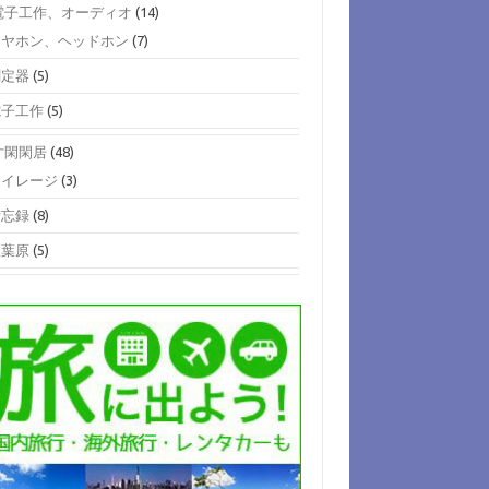
)電子工作、オーディオ
(14)
イヤホン、ヘッドホン
(7)
測定器
(5)
電子工作
(5)
)寸閑閑居
(48)
マイレージ
(3)
備忘録
(8)
秋葉原
(5)