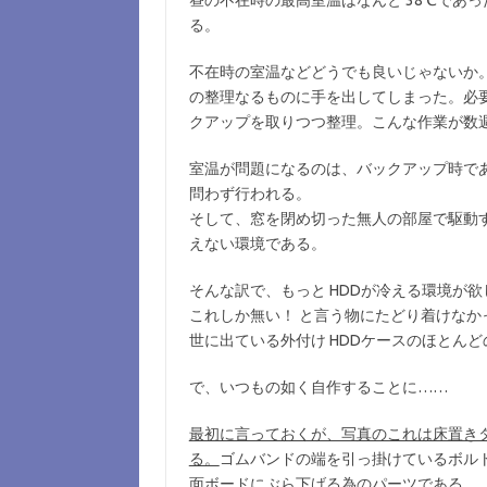
る。
不在時の室温などどうでも良いじゃないか
の整理なるものに手を出してしまった。必
クアップを取りつつ整理。こんな作業が数
室温が問題になるのは、バックアップ時で
問わず行われる。
そして、窓を閉め切った無人の部屋で駆動す
えない環境である。
そんな訳で、もっと HDDが冷える環境が欲
これしか無い！ と言う物にたどり着けなか
世に出ている外付け HDDケースのほとんど
で、いつもの如く自作することに……
最初に言っておくが、写真のこれは床置き
る。
ゴムバンドの端を引っ掛けているボル
面ボードにぶら下げる為のパーツである。