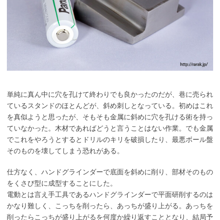
単純に真ん中に穴を孔けて終わりでも良かったのだが、巷に売られ
ているスタンドのほとんどが、斜め刺しとなっている。初めはこれ
を真似ようと思ったが、そもそも金属に斜めに穴を孔ける術を持っ
ていなかった。木材であればどうと言うことはない作業。でも金属
でこれをやろうとするとドリルのキリを破損したり、最悪ボール盤
そのものを壊してしまう恐れがある。
仕方なく、ハンドグラインダーで底面を斜めに削り、部材そのもの
をくさび型に成型することにした。
電動とは言え手工具であるハンドグラインダーで平面研削するのは
かなり難しく、こっちを削ったら、あっちが盛り上がる。あっちを
削ったらこっちが盛り上がるを何度か繰り返すこととなり、結局予