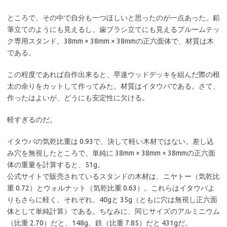
ところで、その中で自分も一つほしいと思ったのが一点あった。鉛
筆立てのようにも見えるし、歯ブラシ立てにも見えるプルームテッ
ク専用スタンド。38mm × 38mm × 38mmの正六面体で、材質は木
である。
この程度であれば自作出来ると、早速ウッドデッキを組んだ際の根
太の余りをカットして作ってみた。材質はイタウバである。さて、
作ったはよいが、どうにも安定性に欠ける。
軽すぎるのだ。
イタウバの気乾比重は 0.93で、決して軽い木材ではない。差し込
み穴を無視したところで、単純に 38mm × 38mm × 38mmの正六面
体の重量を計算すると、51g。
公式サイトで販売されているスタンドの木材は、ニヤトー（気乾比
重 0.72）とウォルナット（気乾比重 0.63）。これらはイタウバよ
りもさらに軽く、それぞれ、40gと 35g（ともに穴は無視し正六面
体として単純計算）である。ちなみに、同じサイズのアルミニウム
（比重 2.70）だと、148g。鉄（比重 7.85）だと 431gだ。