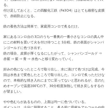
る。
付け足しておくと、この四酸化三鉄（Fe3O4）はとても緻密な皮膜
で、赤錆防止になる。
鉄の着色方法は簡単で、家庭用コンロで炙るだけ。
家にあるコンロ台の 3口のうち一番奥の一番小さなコンロの真ん中
にこの材料を置いて火を付け待つこと 5分程。鉄の表面がシャンパ
ンゴールドに色づき出す。
鉄の場合、皮膜が厚くなるにしたがって、シャンパンゴールド ⇒
赤紫 ⇒ 紫 ⇒ 青 ⇒ 水色へと移り変わっていく。
好みの色になったところで取り出し、水に漬けて色づけは完成。今
回は水色まで変色したところで取り出した。コンロで炙っただけな
ので、本格的な焼き入れにまでに至ってないと思われるが、念のた
めオーブンで温度200℃の下、30分程度加熱して焼き戻しをするの
が望ましい。
やや色むらがあるものの、上面は均一に色づいている。
ポイントは、十分に脱脂すること。炙る前に母材をアルコールや中