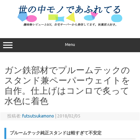
コ
ン
テ
ン
ツ
へ
ス
キ
ッ
プ
Menu
ガン鉄部材でプルームテックの
スタンド兼ペーパーウェイトを
自作。仕上げはコンロで炙って
水色に着色
投稿者:
futsutsukamono
|
2018/02/05
プルームテック純正スタンドは軽すぎて不安定