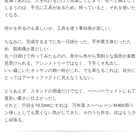
金属であれば、穴を孔けるだけで完成してしまう。色々と細工して
しまうのは、手元に工具があるため。持っていると、それを使いた
くなる。
何かを作るのも楽しいが、工具を使う事自体が楽しい。
ちなみに、完成するまでに丸一日掛かった。手作業主体だったた
め、筋肉痛が甚だしい…
丸一日掛けて作ってみたものの、形やら色やら荒削りな箇所が多数
見受けられる。アシンメトリーではなく、下手くそ丸出し。
いい歳こいたオッサンの精一杯がこれ。でも単なるこれは、自分に
とってはアーティファクトに見えなくもない。
とりあえず、スタンドの用途だけでなく、ペーパーウェイトにも丁
度良い重さに仕上がったし
それと、穴径を10.5mmにすれば、万年筆 スーベレーン M400用ペ
ン挿しとしても悪くない気がしてきた。そのうち作る。次はもう少
し頑張る。