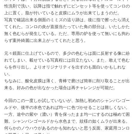
性洗剤で洗い、以降は指で触れずにピンセット等を使ってコンロの
上に置く。脂が付いていると皮膜にムラが出来てしまうのだ。
写真で確認出来る側面のミミズの這り跡は、後に指で擦ったら消え
てくれた。コンロの炎が直接当たっていた角の部分は、いたしかた
無く色むらが発生している。ただ、専用の炉を使って無いにも拘わ
らず案外綺麗に出来上がってくれたと思う。
元々鏡面に仕上げているので、多少の色むらは面に反射する像に紛
れてしまい、載せている写真程には目立たない。また、敢えて色む
らを作り出し、よりオリジナリティを出すのも面白いかもしれな
い。
ちなみに、酸化皮膜は薄く、青棒で磨けば簡単に削り取ることが出
来る。好みの色が出なかった場合は再チャレンジが可能だ。
今回のこの一度しか試していないが、加熱し初めのシャンパンゴー
ルドや、後半の水色であれば均一に色づかせることは難しくない。
一方、途中の紫や（濃い）青を保ったまま均一にするのは極めて困
難。シャンパンゴールドから水色まで、紋様の如くムラが出来る。
何らかのノウハウがあるのかも知れないと思う反面、家庭用コンロ