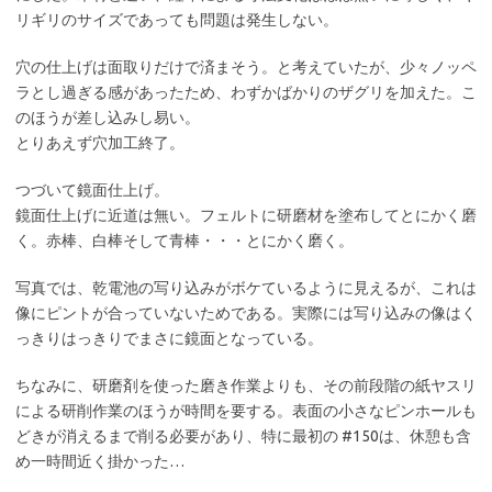
リギリのサイズであっても問題は発生しない。
穴の仕上げは面取りだけで済まそう。と考えていたが、少々ノッペ
ラとし過ぎる感があったため、わずかばかりのザグリを加えた。こ
のほうが差し込みし易い。
とりあえず穴加工終了。
つづいて鏡面仕上げ。
鏡面仕上げに近道は無い。フェルトに研磨材を塗布してとにかく磨
く。赤棒、白棒そして青棒・・・とにかく磨く。
写真では、乾電池の写り込みがボケているように見えるが、これは
像にピントが合っていないためである。実際には写り込みの像はく
っきりはっきりでまさに鏡面となっている。
ちなみに、研磨剤を使った磨き作業よりも、その前段階の紙ヤスリ
による研削作業のほうが時間を要する。表面の小さなピンホールも
どきが消えるまで削る必要があり、特に最初の #150は、休憩も含
め一時間近く掛かった…