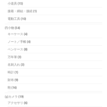
小道具
(15)
接着・締結・接続
(1)
電動工具
(10)
(f)小物
(54)
キーケース
(4)
ノート／手帳
(4)
ペンケース
(8)
万年筆
(3)
名刺入れ
(3)
時計
(1)
財布
(9)
鞄
(16)
(g)カメラ
(19)
アクセサリ
(6)