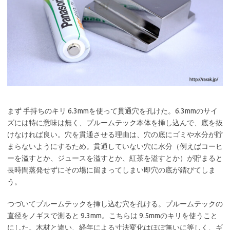
まず 手持ちのキリ 6.3mmを使って貫通穴を孔けた。6.3mmのサイ
ズには特に意味は無く、プルームテック本体を挿し込んで、底を抜
けなければ良い。穴を貫通させる理由は、穴の底にゴミや水分が貯
まらないようにするため。貫通していない穴に水分（例えばコーヒ
ーを溢すとか、ジュースを溢すとか、紅茶を溢すとか）が貯まると
長時間蒸発せずにその場に留まってしまい即穴の底が錆びてしま
う。
つづいてプルームテックを挿し込む穴を孔ける。プルームテックの
直径をノギスで測ると 9.3mm。こちらは 9.5mmのキリを使うこと
にした。木材と違い、経年による寸法変化はほぼ無いに等しく、ギ