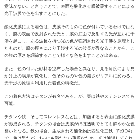
意味がない。と言うことで、表面を酸化させ膜被覆することによる
光干渉膜で色を出すことにした。
酸化皮膜による着色は、皮膜そのものに色が付いているわけではな
く、膜の表面で反射された光と、膜の底面で反射する光が互いに干
渉を起こし、ある波長を持つ光の色が強調される光干渉を原理とし
たものだ。膜の厚さにより干渉する光の波長が異なることから、こ
の膜の厚さを調節することで様々な色を出すことが出来る。
また、色の付いた顔料を塗布した場合と異なり、見る角度により見
かけ上の膜厚が変化し、色そのものや色の濃さがリアルに変わる。
光干渉の原理を利用した着色の特徴だ。
この着色方法はチタンが有名である。が、実は鉄やステンレスでも
可能。
チタンや鉄、そしてスレンレスなどは、加熱すると表面に酸化皮膜
が形成される。チタンの場合は皮膜がほぼ透明でとても鮮やかな色
相いとなる。鉄の場合、生成される酸化物は四酸化三鉄（Fe3O4）
で、色は黒だが、1㎛にも満たない薄膜なため、光は通過してくれ