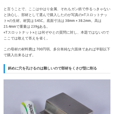
と言うことで、ここはやはり金属、それもガン鉄で作るっきゃない
と決心し、部材として選んで購入したのが写真の«Tスロットナッ
ト»の生材。材質は S45C。底面寸法は 38mm × 38.2mm。高は
25.4mmで重量は 239gある。
«Tスロットナット»とは何ぞやとの質問に対し、本題ではないので
ここでは敢えて答えを省く。
この母材の材料費は 700円弱。多分単純な六面体であれば半額以下
で購入出来るはず。
斜めに穴を孔けるのは難しいので部材をくさび型に削る