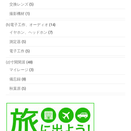
交換レンズ
(5)
撮影機材
(1)
(h)電子工作、オーディオ
(14)
イヤホン、ヘッドホン
(7)
測定器
(5)
電子工作
(5)
(z)寸閑閑居
(48)
マイレージ
(3)
備忘録
(8)
秋葉原
(5)