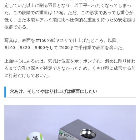
定していた以上に削る羽目となり、若干平べったくなってしまっ
た。この段階での重量は 170g。ただ、この形状であっても重心が
低く、また木製やアルミ製に比べ圧倒的な重量を持つため安定感は
抜群である。
写真は、表面を #150の紙ヤスリで仕上げたところ。以降、
#240、#320、#400そして #600まで手作業で表面を磨いた。
上面中心にあるのは、穴孔け位置を示すポンチ孔。斜めに削り終わ
るまで穴孔け深さが確定できなかったため、くさび型に成形する前
に打刻だけしておいた。
穴あけ、そしてやはり仕上げは鏡面にしたい