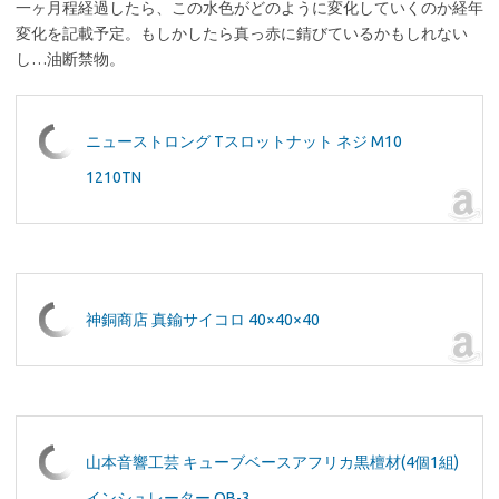
一ヶ月程経過したら、この水色がどのように変化していくのか経年
変化を記載予定。もしかしたら真っ赤に錆びているかもしれない
し…油断禁物。
ニューストロング Tスロットナット ネジ M10
1210TN
神銅商店 真鍮サイコロ 40×40×40
山本音響工芸 キューブベースアフリカ黒檀材(4個1組)
インシュレーター QB-3