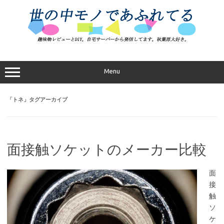
コ
ン
テ
ン
ツ
へ
ス
キ
ッ
プ
Menu
「
トネ
」タグアーカイブ
面接触ソケットのメーカー比較
面
接
触
ソ
ケ