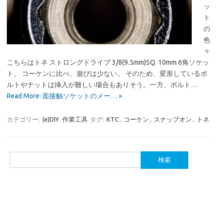
ッ
ト
の
色
々
こちらはトネ ストロングドライブ 3/8(9.5mm)SQ. 10mm 6角ソケッ
ト。 コーケンに比べ、遊びは少ない。 そのため、変形しているボ
ルトやナットは挿入が難しい場合もありそう。一方、ボルト…
Read More: 面接触ソケットのメー… »
カテゴリー:
(e)DIY
作業工具
タグ:
KTC
,
コーケン
,
スナップオン
,
トネ
検
索: