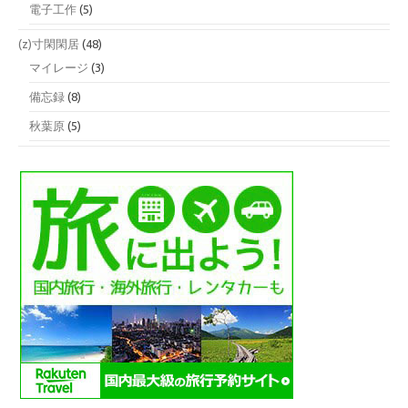
電子工作
(5)
(z)寸閑閑居
(48)
マイレージ
(3)
備忘録
(8)
秋葉原
(5)