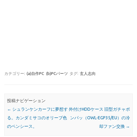
カテゴリー:
(a)自作PC
(b)PCパーツ
タグ:
玄人志向
投稿ナビゲーション
←
シュランケンカーフに夢想す
外付けHDDケース 旧型ガチャポ
る。カンダミサコのオリーブ色
ンパッ（OWL-EGP35/EU）の冷
のペンシース。
却ファン交換
→