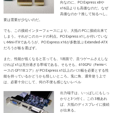
向なのに、PCI Express x8や
x16品よりも高価なのだ。なぜ
高価なのか？推して知るべし。
要は需要が少ないのだ。
でも、この接続インターフェースにより、大抵の PCに接続出来て
しまう。それがこのカードの利点。PCI Express x1しか付いていな
いMini-ITXであろうが、PCI Express x16が多数並ぶ Extended-ATX
だろうが板を選ばず。
また、性能が低くなると言っても、1画面で、且つゲームさえしな
ければ x1は充分過ぎる帯域である。そもそも、610GPU（Fermiベ
ースの GF118コア）が PCI Express x1以上のバス幅を必要とする性
能を持っているかどうかも怪しいところ。兎に角、通常使う上で
は、必要十分にして、何の不便も感じないレベル
出力端子は、いっぱしにもしっ
かりと3つ付く。この 3種あれ
ば、大抵のディスプレイに接続
が出来る。