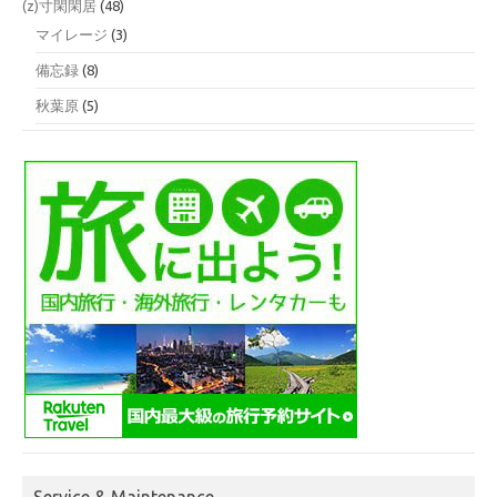
(z)寸閑閑居
(48)
マイレージ
(3)
備忘録
(8)
秋葉原
(5)
Service & Maintenance