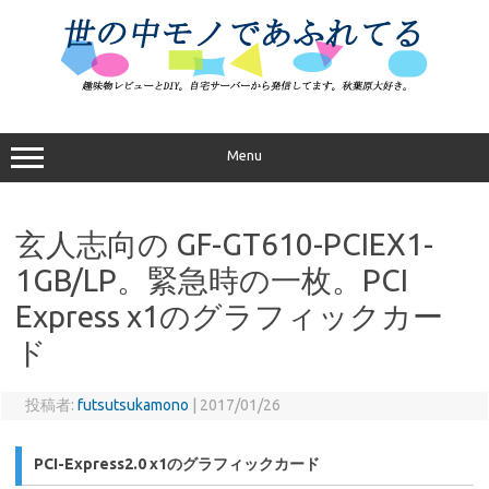
コ
ン
テ
ン
ツ
へ
ス
キ
ッ
プ
Menu
玄人志向の GF-GT610-PCIEX1-
1GB/LP。緊急時の一枚。PCI
Express x1のグラフィックカー
ド
投稿者:
futsutsukamono
|
2017/01/26
PCI-Express2.0 x1のグラフィックカード