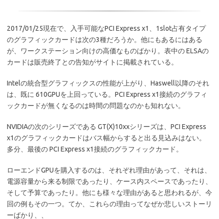
2017/01/25現在で、入手可能なPCI Express x1、1slot占有タイプ
のグラフィックカードは次の3種だろうか。他にもあるにはある
が、ワークステーション向けの高価なものばかり。表中の ELSAの
カードは販売終了との告知がサイトに掲載されている。
Intelの統合型グラフィックスの性能が上がり、Haswell以降のそれ
は、既に 610GPUを上回っている。PCI Express x1接続のグラフィ
ックカードが無くなるのは時間の問題なのかも知れない。
NVIDIAの次のシリーズである GT(X)10xxシリーズは、PCI Express
x1のグラフィックカードはバス幅からすると出る見込みはない。
多分、最後の PCI Express x1接続のグラフィックカード。
ローエンドGPUを購入するのは、それぞれ理由があって、それは、
電源容量から来る制限であったり、ケース内スペースであったり、
そして予算であったり。他にも様々な理由があると思われるが、今
回の例もその一つ。てか、これらの理由ってなぜか悲しいストーリ
ーばかり、、